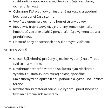
roztrhnutiu a opotrebovaniu, ktorá zaručuje: ventiláciu,
ochranu, ľahkosť
Ochranné EVA platničky umiestnené na kostrči a spodnej
bočnej/prednej časti stehna
Výplň z biopeny pre ochranu hornej strany bokov
Inovatívny trojvrstvový dizajn tkaniny kombinuje nízku
hmotnosť/vetranie a ľahký pohyb, uľahčuje výmenu tepla a
priedušnosť.
Elastické pásy na stehnách so silikónovými vložkami
GLUTEUS VÝPLŇ:
Unisex štýl, vhodný pre ženy aj mužov, výborný na off-road
cyklistiku a motorku
Navrhnuté pre terén v teréne so špeciálnymi vložkami s
vysokou hustotou v ischiatickej oblasti, špeciálne
umiestnenými na optimalizáciu pohodlia a výkonu na každom
teréne
Rýchloschnúci materiál zaručujúci výbornú priedušnosť pri
tých najnáročnejších aktivitách
OCHRANA TELA