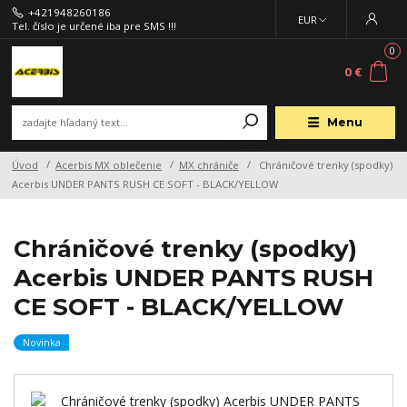
+421948260186
EUR
Tel. číslo je určené iba pre SMS !!!
0
0 €
Menu
Úvod
Acerbis MX oblečenie
MX chrániče
Chráničové trenky (spodky)
Acerbis UNDER PANTS RUSH CE SOFT - BLACK/YELLOW
Chráničové trenky (spodky)
Acerbis UNDER PANTS RUSH
CE SOFT - BLACK/YELLOW
Novinka