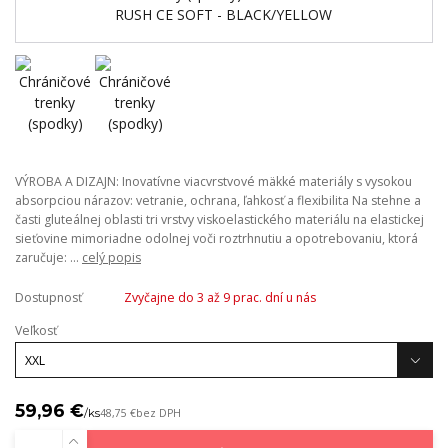
VÝROBA A DIZAJN: Inovatívne viacvrstvové mäkké materiály s vysokou
absorpciou nárazov: vetranie, ochrana, ľahkosť a flexibilita Na stehne a
časti gluteálnej oblasti tri vrstvy viskoelastického materiálu na elastickej
sieťovine mimoriadne odolnej voči roztrhnutiu a opotrebovaniu, ktorá
zaručuje: ...
celý popis
Dostupnosť
Zvyčajne do 3 až 9 prac. dní u nás
Veľkosť
59,96 €
/
ks
48,75 €
bez DPH