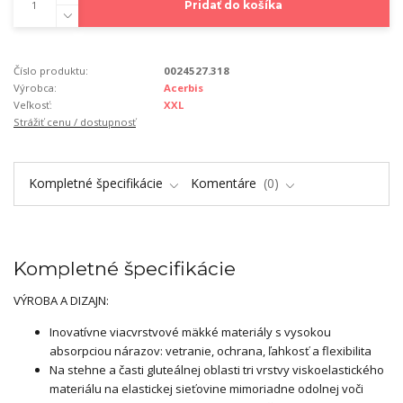
Pridať do košíka
Číslo produktu:
0024527.318
Výrobca:
Acerbis
Veľkosť:
XXL
Strážiť cenu / dostupnosť
Kompletné špecifikácie
Komentáre
0
Kompletné špecifikácie
VÝROBA A DIZAJN:
Inovatívne viacvrstvové mäkké materiály s vysokou
absorpciou nárazov: vetranie, ochrana, ľahkosť a flexibilita
Na stehne a časti gluteálnej oblasti tri vrstvy viskoelastického
materiálu na elastickej sieťovine mimoriadne odolnej voči