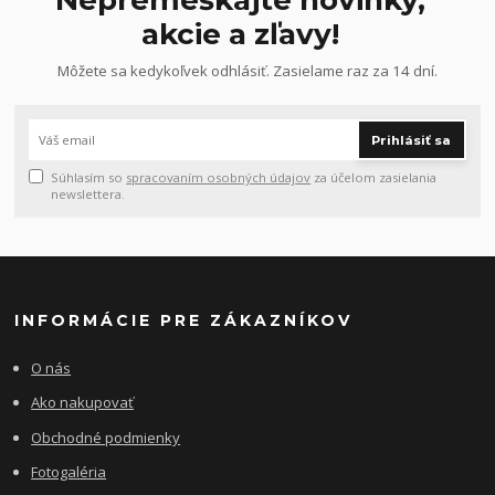
akcie a zľavy!
Môžete sa kedykoľvek odhlásiť. Zasielame raz za 14 dní.
Prihlásiť sa
Súhlasím so
spracovaním osobných údajov
za účelom zasielania
newslettera.
INFORMÁCIE PRE ZÁKAZNÍKOV
O nás
Ako nakupovať
Obchodné podmienky
Fotogaléria