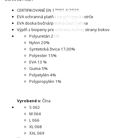
CERTIFIKOVANÉ EN 17092-6:2020
EVA ochranná platňa na ochranu kostrče
EVA doska bočná/predná časť stehna
Výplň z biopeny pre ochranu hornej strany bokov
Polyuretán 25%
Nylon 20%
Syntetická živica 17,00%
Polyester 15%
EVA 13 %
Guma 5%
Polyetylén 4%
Polypropylén 1%
Vyrobené v:
Čína
S 062
M 064
L 066
XL 068
XXL 069