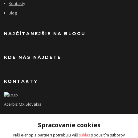
Kontakty
Blog
NAJČÍTANEJŠIE NA BLOGU
KDE NÁS NÁJDETE
KONTAKTY
Acerbis MX Slovakia
Lukáš
Spracovanie cookies
+421948260186
Tel. číslo je určené iba pre SMS !!!
Náš e-shop a partneri potrebujú Váš
súhlas
s použitím súborov