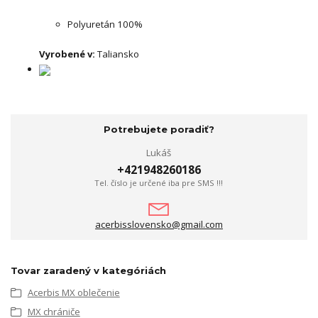
Polyuretán 100%
Vyrobené v:
Taliansko
Potrebujete poradiť?
Lukáš
+421948260186
Tel. číslo je určené iba pre SMS !!!
acerbisslovensko@gmail.com
Tovar zaradený v kategóriách
Acerbis MX oblečenie
MX chrániče