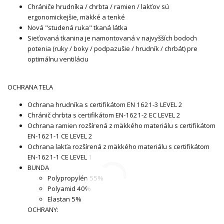
Chrániče hrudníka / chrbta / ramien / lakťov sú
ergonomickejšie, mäkké a tenké
Nová "studená ruka" tkaná látka
Sieťovaná tkanina je namontovaná v najvyšších bodoch
potenia (ruky / boky / podpazušie / hrudník / chrbát) pre
optimálnu ventiláciu
OCHRANA TELA
Ochrana hrudníka s certifikátom EN 1621-3 LEVEL 2
Chránič chrbta s certifikátom EN-1621-2 EC LEVEL 2
Ochrana ramien rozšírená z mäkkého materiálu s certifikátom
EN-1621-1 CE LEVEL 2
Ochrana lakťa rozšírená z mäkkého materiálu s certifikátom
EN-1621-1 CE LEVEL 1
BUNDA
Polypropylén 55%
Polyamid 40%
Elastan 5%
OCHRANY: