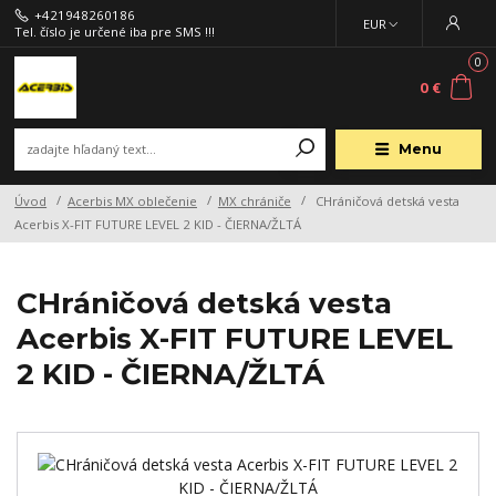
+421948260186
EUR
Tel. číslo je určené iba pre SMS !!!
0
0 €
Menu
Úvod
Acerbis MX oblečenie
MX chrániče
CHráničová detská vesta
Acerbis X-FIT FUTURE LEVEL 2 KID - ČIERNA/ŽLTÁ
CHráničová detská vesta
Acerbis X-FIT FUTURE LEVEL
2 KID - ČIERNA/ŽLTÁ