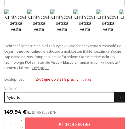
Ochranná letná/zimná bielizeň Vysoko priedušná tkanina s technológiou
Dryarn s neuveriteľnou elasticitou a mäkkosťou Bakteriostatické Bočné
zapínanie na zips Kompatibilné s nákrčníkom Odnímateľné ochrany
technológie POI z materiálu Visco – Elastic Chrániče hrudníka / chrbta /
ramien / lakťov...
celý popis
Dostupnosť
Zvyčajne do 3 až 9 prac. dní u nás
Veľkosť
149,94 €
/
ks
121,90 €
bez DPH
Pridať do košíka