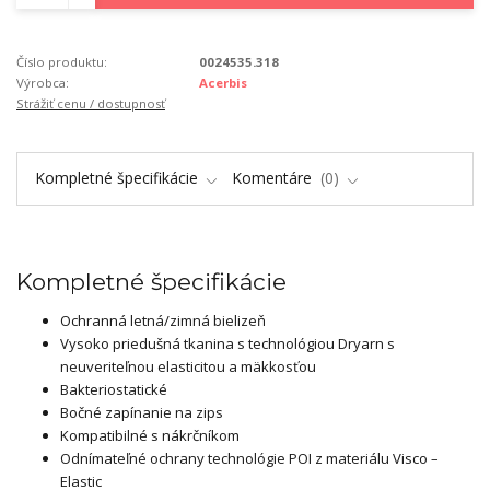
Číslo produktu:
0024535.318
Výrobca:
Acerbis
Strážiť cenu / dostupnosť
Kompletné špecifikácie
Komentáre
0
Kompletné špecifikácie
Ochranná letná/zimná bielizeň
Vysoko priedušná tkanina s technológiou Dryarn s
neuveriteľnou elasticitou a mäkkosťou
Bakteriostatické
Bočné zapínanie na zips
Kompatibilné s nákrčníkom
Odnímateľné ochrany technológie POI z materiálu Visco –
Elastic