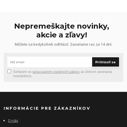
Nepremeškajte novinky,
akcie a zľavy!
Môžete sa kedykoľvek odhlásiť. Zasielame raz za 14 dní.
Prihlásiť sa
Súhlasím so
spracovaním osobných údajov
za účelom zasielania
newslettera.
INFORMÁCIE PRE ZÁKAZNÍKOV
O nás