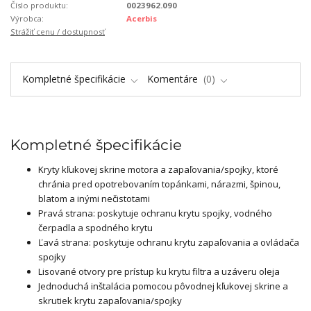
Číslo produktu:
0023962.090
Výrobca:
Acerbis
Strážiť cenu / dostupnosť
Kompletné špecifikácie
Komentáre
0
Kompletné špecifikácie
Kryty kľukovej skrine motora a zapaľovania/spojky, ktoré
chránia pred opotrebovaním topánkami, nárazmi, špinou,
blatom a inými nečistotami
Pravá strana: poskytuje ochranu krytu spojky, vodného
čerpadla a spodného krytu
Ľavá strana: poskytuje ochranu krytu zapaľovania a ovládača
spojky
Lisované otvory pre prístup ku krytu filtra a uzáveru oleja
Jednoduchá inštalácia pomocou pôvodnej kľukovej skrine a
skrutiek krytu zapaľovania/spojky