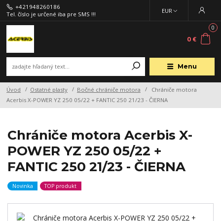
+421948260186
EUR
Tel. číslo je určené iba pre SMS !!!
0
0 €
Menu
Úvod
Ostatné plasty
Bočné chrániče motora
Chrániče motora
Acerbis X-POWER YZ 250 05/22 + FANTIC 250 21/23 - ČIERNA
Chrániče motora Acerbis X-
POWER YZ 250 05/22 +
FANTIC 250 21/23 - ČIERNA
Novinka
TOP produkt