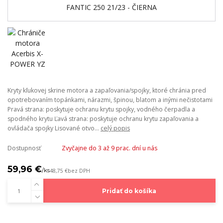
Kryty kľukovej skrine motora a zapaľovania/spojky, ktoré chránia pred
opotrebovaním topánkami, nárazmi, špinou, blatom a inými nečistotami
Pravá strana: poskytuje ochranu krytu spojky, vodného čerpadla a
spodného krytu Ľavá strana: poskytuje ochranu krytu zapaľovania a
ovládača spojky Lisované otvo...
celý popis
Dostupnosť
Zvyčajne do 3 až 9 prac. dní u nás
59,96 €
/
ks
48,75 €
bez DPH
Pridať do košíka