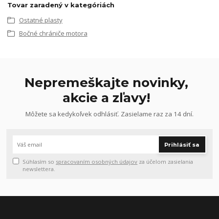
Tovar zaradený v kategóriách
Ostatné plasty
Bočné chrániče motora
Nepremeškajte novinky,
akcie a zľavy!
Môžete sa kedykoľvek odhlásiť. Zasielame raz za 14 dní.
Prihlásiť sa
Súhlasím so
spracovaním osobných údajov
za účelom zasielania
newslettera.