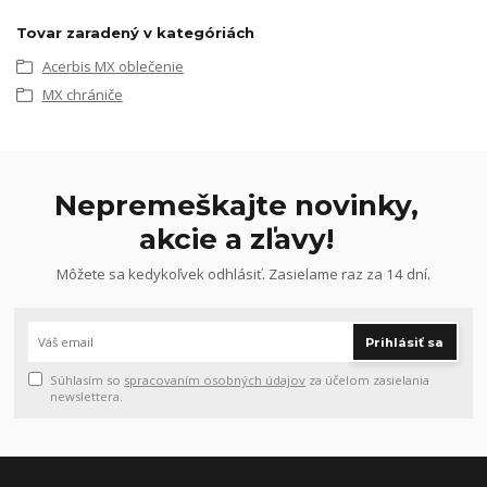
Tovar zaradený v kategóriách
Acerbis MX oblečenie
MX chrániče
Nepremeškajte novinky,
akcie a zľavy!
Môžete sa kedykoľvek odhlásiť. Zasielame raz za 14 dní.
Prihlásiť sa
Súhlasím so
spracovaním osobných údajov
za účelom zasielania
newslettera.