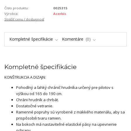
Číslo produktu:
0025315
Výrobca:
Acerbis
Strážiť cenu / dostupnosť
Kompletné špecifikácie
Komentáre
0
Kompletné špecifikácie
KONŠTRUKCIA A DIZAJN:
Pohodlný a ľahký chránič hrudníka určený pre pilotov s
výškou od 165 do 190 cm.
Chráni hrudník a chrbát.
Dostatočné vetranie.
Ramenné popruhy sú vyrobené z mäkkého materiálu, aby sa
prispôsobili tvaru ramien.
Na bokoch má nastaviteľné elastické pásy na upevnenie
ochrany.