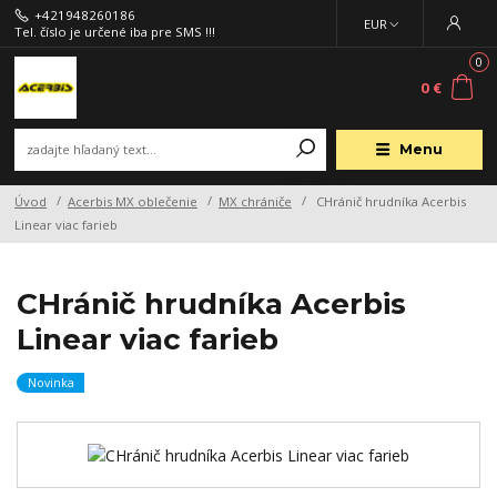
+421948260186
EUR
Tel. číslo je určené iba pre SMS !!!
0
0 €
Menu
Úvod
Acerbis MX oblečenie
MX chrániče
CHránič hrudníka Acerbis
Linear viac farieb
CHránič hrudníka Acerbis
Linear viac farieb
Novinka