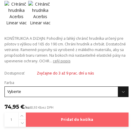
KONŠTRUKCIA A DIZAJN: Pohodlný a ľahký chránič hrudníka určený pre
pilotov s výškou od 165 do 190 cm. Chráni hrudník a chrbát. Dostatočné
vetranie. Ramenné popruhy sú vyrobené z mäkkého materiálu, aby sa
prispôsobili tvaru ramien. Na bokoch má nastaviteľné elastické pásy na
upevnenie ochrany. OCHR...
celý popis
Dostupnosť
Zvyčajne do 3 až 9 prac. dní u nás
Farba
74,95 €
/
ks
60,93 €
bez DPH
Pridať do košíka