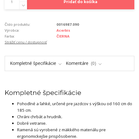
Pridať do košíka
Číslo produktu:
0016987.090
Výrobca:
Acerbis
Farba:
ČIERNA
Strážiť cenu / dostupnosť
Kompletné špecifikácie
Komentáre
0
Kompletné špecifikácie
Pohodlné a ľahké, určené pre jazdcov s výškou od 160 cm do
185 cm.
Chráni chrbát a hrudník.
Dobré vetranie.
Ramená sú vyrobené z mäkkého materiálu pre
ergonomickejšie prispôsobenie.