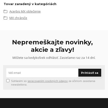
Tovar zaradený v kategóriách
Acerbis MX oblečenie
MX chrániče
Nepremeškajte novinky,
akcie a zľavy!
Môžete sa kedykoľvek odhlásiť. Zasielame raz za 14 dní.
Prihlásiť sa
Súhlasím so
spracovaním osobných údajov
za účelom zasielania
newslettera.