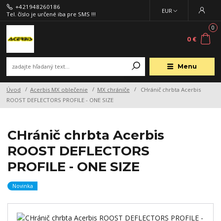
+421948260186
EUR
Tel. číslo je určené iba pre SMS !!!
0
0 €
Menu
Úvod
Acerbis MX oblečenie
MX chrániče
CHránič chrbta Acerbis
ROOST DEFLECTORS PROFILE - ONE SIZE
CHránič chrbta Acerbis
ROOST DEFLECTORS
PROFILE - ONE SIZE
Novinka