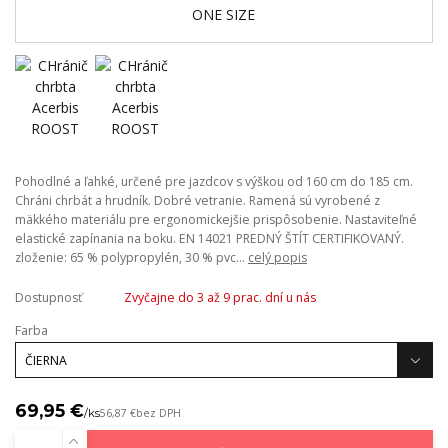
Pohodlné a ľahké, určené pre jazdcov s výškou od 160 cm do 185 cm.
Chráni chrbát a hrudník. Dobré vetranie. Ramená sú vyrobené z
mäkkého materiálu pre ergonomickejšie prispôsobenie. Nastaviteľné
elastické zapínania na boku. EN 14021 PREDNÝ ŠTÍT CERTIFIKOVANÝ.
zloženie: 65 % polypropylén, 30 % pvc...
celý popis
Dostupnosť
Zvyčajne do 3 až 9 prac. dní u nás
Farba
69,95 €
/
ks
56,87 €
bez DPH