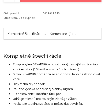
Číslo produktu:
0021912.323
Strážiť cenu / dostupnosť
Kompletné špecifikácie
Komentáre
0
Kompletné špecifikácie
Polypropylén DRYARN® je považovaný za najľahšiu tkaninu,
ktorá existuje (10 km tkaniny na 1 g hmotnosti)
Slovo DRYARN® pochádza zo schopnosti látky neabsorbovať
vodu
Dlhý technický spodok
Použitie vysoko priedušnej tkaniny Dryarn
3D nastavenie umožňuje únik potu
Udržuje telesnú teplotu a tým zlepšuje výkon
Poskytuje tepelnú izoláciu aj počas kľudových fáz