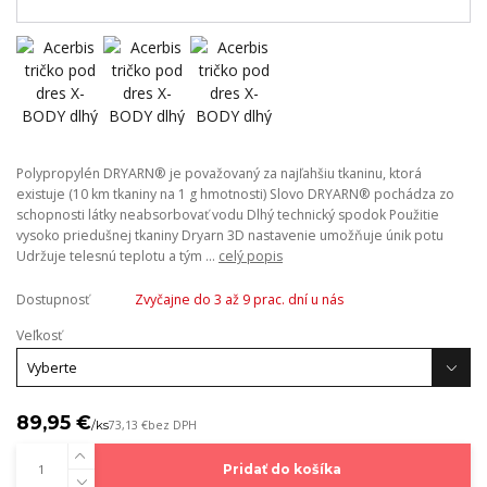
Polypropylén DRYARN® je považovaný za najľahšiu tkaninu, ktorá
existuje (10 km tkaniny na 1 g hmotnosti) Slovo DRYARN® pochádza zo
schopnosti látky neabsorbovať vodu Dlhý technický spodok Použitie
vysoko priedušnej tkaniny Dryarn 3D nastavenie umožňuje únik potu
Udržuje telesnú teplotu a tým ...
celý popis
Dostupnosť
Zvyčajne do 3 až 9 prac. dní u nás
Veľkosť
89,95 €
/
ks
73,13 €
bez DPH
Pridať do košíka