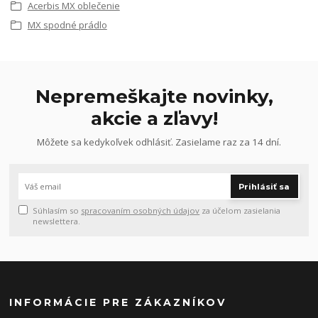
Acerbis MX oblečenie
MX spodné prádlo
Nepremeškajte novinky,
akcie a zľavy!
Môžete sa kedykoľvek odhlásiť. Zasielame raz za 14 dní.
Prihlásiť sa
Súhlasím so
spracovaním osobných údajov
za účelom zasielania
newslettera.
INFORMÁCIE PRE ZÁKAZNÍKOV