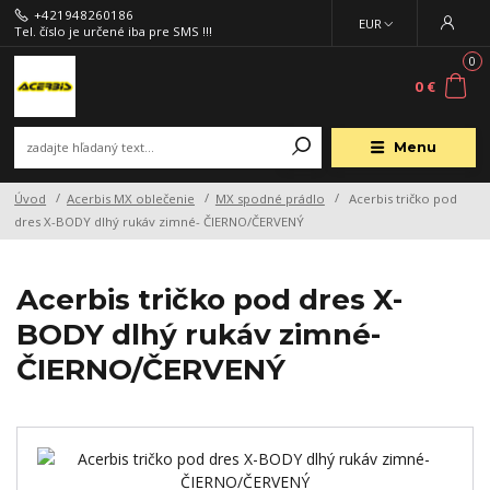
+421948260186
EUR
Tel. číslo je určené iba pre SMS !!!
0
0 €
Menu
Úvod
Acerbis MX oblečenie
MX spodné prádlo
Acerbis tričko pod
dres X-BODY dlhý rukáv zimné- ČIERNO/ČERVENÝ
Acerbis tričko pod dres X-
BODY dlhý rukáv zimné-
ČIERNO/ČERVENÝ