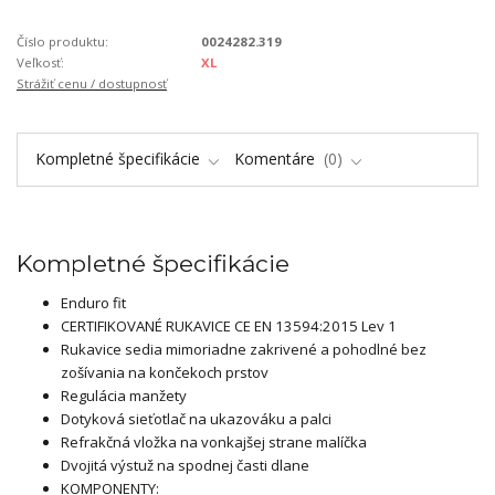
Číslo produktu:
0024282.319
Veľkosť:
XL
Strážiť cenu / dostupnosť
Kompletné špecifikácie
Komentáre
0
Kompletné špecifikácie
Enduro fit
CERTIFIKOVANÉ RUKAVICE CE EN 13594:2015 Lev 1
Rukavice sedia mimoriadne zakrivené a pohodlné bez
zošívania na končekoch prstov
Regulácia manžety
Dotyková sieťotlač na ukazováku a palci
Refrakčná vložka na vonkajšej strane malíčka
Dvojitá výstuž na spodnej časti dlane
KOMPONENTY: