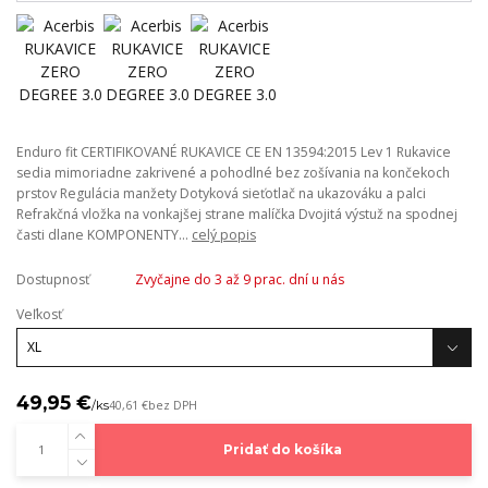
Enduro fit CERTIFIKOVANÉ RUKAVICE CE EN 13594:2015 Lev 1 Rukavice
sedia mimoriadne zakrivené a pohodlné bez zošívania na končekoch
prstov Regulácia manžety Dotyková sieťotlač na ukazováku a palci
Refrakčná vložka na vonkajšej strane malíčka Dvojitá výstuž na spodnej
časti dlane KOMPONENTY...
celý popis
Dostupnosť
Zvyčajne do 3 až 9 prac. dní u nás
Veľkosť
49,95 €
/
ks
40,61 €
bez DPH
Pridať do košíka