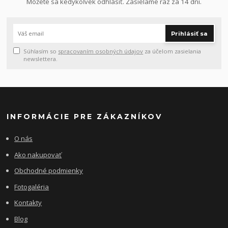
Môžete sa kedykoľvek odhlásiť. Zasielame raz za 14 dní.
Prihlásiť sa
Súhlasím so
spracovaním osobných údajov
za účelom zasielania
newslettera.
INFORMÁCIE PRE ZÁKAZNÍKOV
O nás
Ako nakupovať
Obchodné podmienky
Fotogaléria
Kontakty
Blog