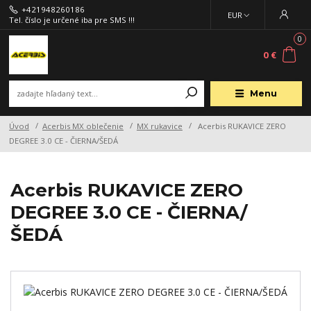
+421948260186
EUR
Tel. číslo je určené iba pre SMS !!!
0
0 €
Menu
Úvod
Acerbis MX oblečenie
MX rukavice
Acerbis RUKAVICE ZERO
DEGREE 3.0 CE - ČIERNA/ŠEDÁ
Acerbis RUKAVICE ZERO
DEGREE 3.0 CE - ČIERNA/
ŠEDÁ