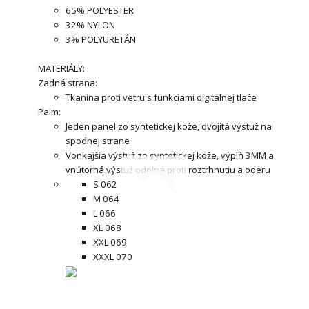
65% POLYESTER
32% NYLON
3% POLYURETÁN
MATERIÁLY:
Zadná strana:
Tkanina proti vetru s funkciami digitálnej tlače
Palm:
Jeden panel zo syntetickej kože, dvojitá výstuž na
spodnej strane
Vonkajšia výstuž zo syntetickej kože, výplň 3MM a
vnútorná výstuž odolná proti roztrhnutiu a oderu
S 062
M 064
L 066
XL 068
XXL 069
XXXL 070