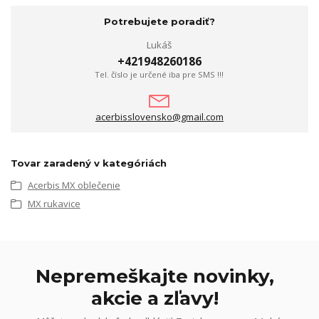
Potrebujete poradiť?
Lukáš
+421948260186
Tel. číslo je určené iba pre SMS !!!
acerbisslovensko@gmail.com
Tovar zaradený v kategóriách
Acerbis MX oblečenie
MX rukavice
Nepremeškajte novinky,
akcie a zľavy!