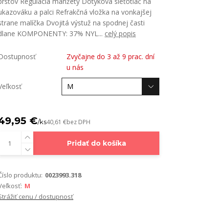
prstov Regulácia manžety Dotyková sieťotlač na
ukazováku a palci Refrakčná vložka na vonkajšej
strane malíčka Dvojitá výstuž na spodnej časti
dlane KOMPONENTY: 37% NYL...
celý popis
Dostupnosť
Zvyčajne do 3 až 9 prac. dní
u nás
Veľkosť
49,95 €
/
ks
40,61 €
bez DPH
Pridať do košíka
Číslo produktu:
0023993.318
Veľkosť:
M
Strážiť cenu / dostupnosť