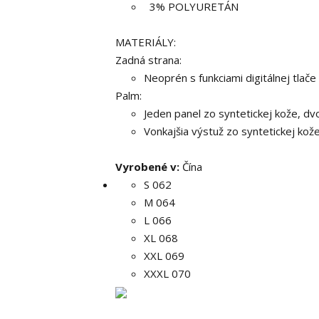
3% POLYURETÁN
MATERIÁLY:
Zadná strana:
Neoprén s funkciami digitálnej tlače
Palm:
Jeden panel zo syntetickej kože, dv
Vonkajšia výstuž zo syntetickej kož
Vyrobené v:
Čína
S 062
M 064
L 066
XL 068
XXL 069
XXXL 070