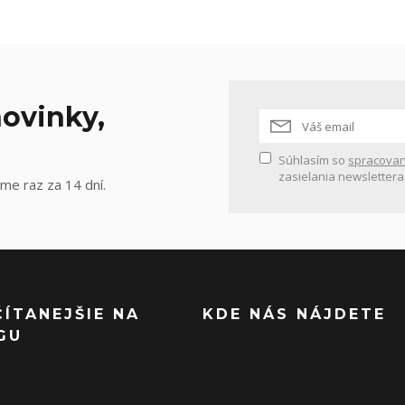
ovinky,
Súhlasím so
spracovan
zasielania newslettera
me raz za 14 dní.
ČÍTANEJŠIE NA
KDE NÁS NÁJDETE
GU