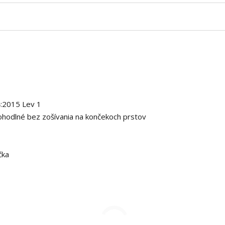
:2015 Lev 1
ohodlné bez zošívania na končekoch prstov
čka