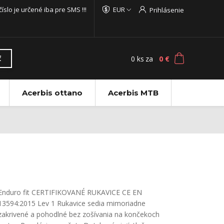
 číslo je určené iba pre SMS !!!
EUR
Prihlásenie
0
ks
za
0 €
ť
Acerbis ottano
Acerbis MTB
Enduro fit CERTIFIKOVANÉ RUKAVICE CE EN
13594:2015 Lev 1 Rukavice sedia mimoriadne
zakrivené a pohodlné bez zošívania na končekoch