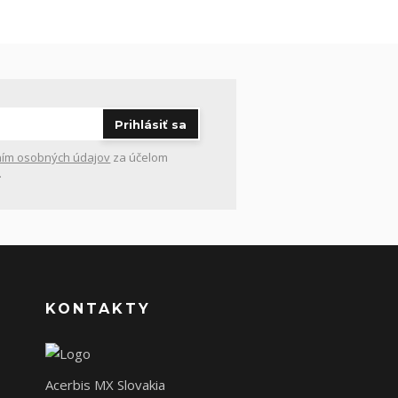
Prihlásiť sa
ím osobných údajov
za účelom
.
KONTAKTY
Acerbis MX Slovakia