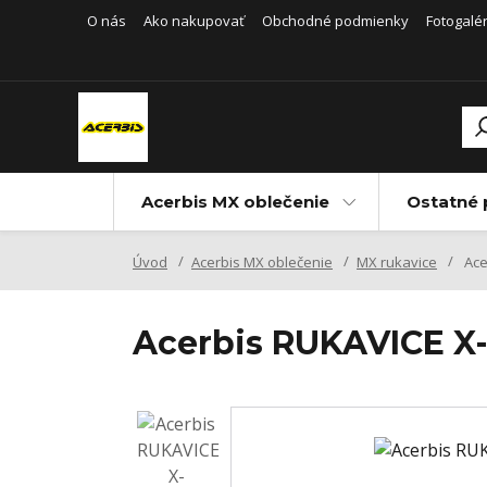
O nás
Ako nakupovať
Obchodné podmienky
Fotogalér
Acerbis MX oblečenie
Ostatné 
Úvod
Acerbis MX oblečenie
MX rukavice
Ace
Acerbis RUKAVICE X