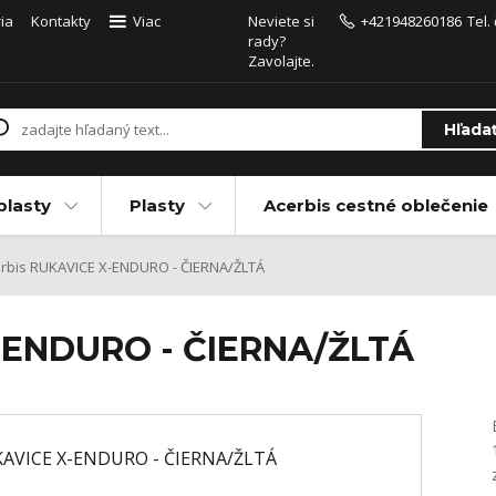
ia
Kontakty
Viac
Neviete si
+421948260186
Tel.
rady?
Zavolajte.
Hľada
plasty
Plasty
Acerbis cestné oblečenie
rbis RUKAVICE X-ENDURO - ČIERNA/ŽLTÁ
-ENDURO - ČIERNA/ŽLTÁ