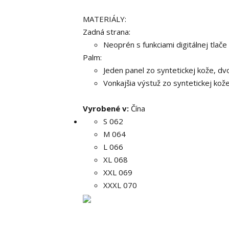
MATERIÁLY:
Zadná strana:
Neoprén s funkciami digitálnej tlače
Palm:
Jeden panel zo syntetickej kože, dv
Vonkajšia výstuž zo syntetickej kož
Vyrobené v:
Čína
S 062
M 064
L 066
XL 068
XXL 069
XXXL 070