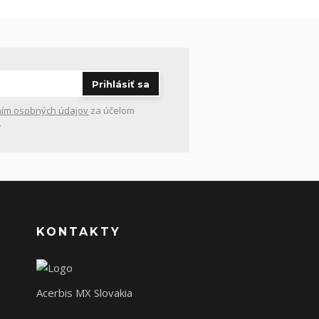
Prihlásiť sa
ím osobných údajov
za účelom
.
KONTAKTY
Acerbis MX Slovakia