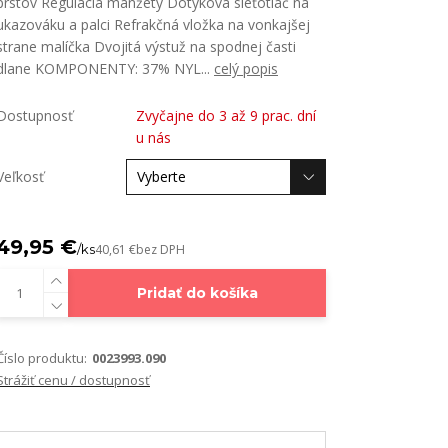
prstov Regulácia manžety Dotyková sieťotlač na
ukazováku a palci Refrakčná vložka na vonkajšej
strane malíčka Dvojitá výstuž na spodnej časti
dlane KOMPONENTY: 37% NYL...
celý popis
Dostupnosť
Zvyčajne do 3 až 9 prac. dní
u nás
Veľkosť
49,95 €
/
ks
40,61 €
bez DPH
Pridať do košíka
Číslo produktu:
0023993.090
Strážiť cenu / dostupnosť