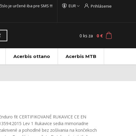
 číslo je určené iba pre SMS !!!
EUR
Prihlásenie
0
ks
za
0 €
ť
Acerbis ottano
Acerbis MTB
Enduro fit CERTIFIKOVANÉ RUKAVICE CE EN
13594:2015 Lev 1 Rukavice sedia mimoriadne
zakrivené a pohodlné bez zošívania na končekoch