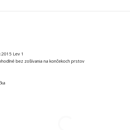
:2015 Lev 1
ohodlné bez zošívania na končekoch prstov
čka