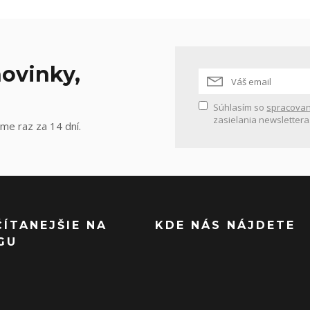
ovinky,
Súhlasím so
spracovan
zasielania newslettera
me raz za 14 dní.
ČÍTANEJŠIE NA
KDE NÁS NÁJDETE
GU