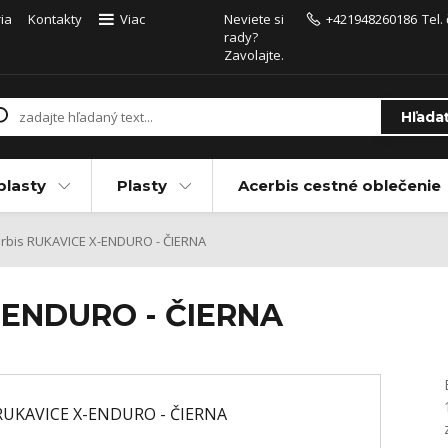
ia
Kontakty
Viac
Neviete si
+421948260186
Tel.
rady?
Zavolajte.
Hľada
plasty
Plasty
Acerbis cestné oblečenie
rbis RUKAVICE X-ENDURO - ČIERNA
-ENDURO - ČIERNA