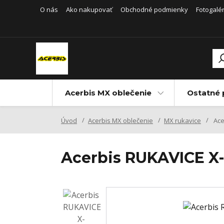
O nás
Ako nakupovať
Obchodné podmienky
Fotogalér
Acerbis MX oblečenie
Ostatné 
Úvod
Acerbis MX oblečenie
MX rukavice
Ace
Acerbis RUKAVICE X