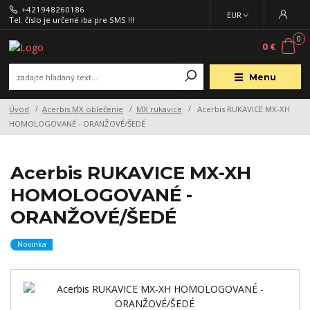
+421948260186
EUR
Tel. číslo je určené iba pre SMS !!!
0
0 €
Menu
Úvod
Acerbis MX oblečenie
MX rukavice
Acerbis RUKAVICE MX-XH
HOMOLOGOVANÉ - ORANŽOVÉ/ŠEDÉ
Acerbis RUKAVICE MX-XH
HOMOLOGOVANÉ -
ORANŽOVÉ/ŠEDÉ
Novinka