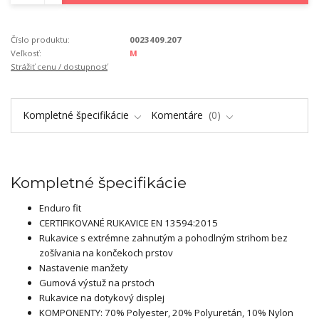
Číslo produktu:
0023409.207
Veľkosť:
M
Strážiť cenu / dostupnosť
Kompletné špecifikácie
Komentáre
0
Kompletné špecifikácie
Enduro fit
CERTIFIKOVANÉ RUKAVICE EN 13594:2015
Rukavice s extrémne zahnutým a pohodlným strihom bez
zošívania na končekoch prstov
Nastavenie manžety
Gumová výstuž na prstoch
Rukavice na dotykový displej
KOMPONENTY: 70% Polyester, 20% Polyuretán, 10% Nylon