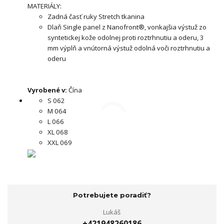
MATERIÁLY:
Zadná časť ruky Stretch tkanina
Dlaň Single panel z Nanofront®, vonkajšia výstuž zo
syntetickej kože odolnej proti roztrhnutiu a oderu, 3
mm výplň a vnútorná výstuž odolná voči roztrhnutiu a
oderu
Vyrobené v:
Čína
S 062
M 064
L 066
XL 068
XXL 069
Potrebujete poradiť?
Lukáš
+421948260186