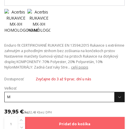
Enduro fit CERTIFIKOVANÉ RUKAVICE EN 13594:2015 Rukavice s extrémne
zahnutým a pohodlným strihom bez zošívania na končekoch prstov
Nastavenie manžety Gumová výstuž na prstoch Rukavice na dotykový
displej KOMPONENTY: 70% Polyester, 20% Polyuretán, 10%
NylonMATERIÁLY: Zadná časť ruky Stre...
celý popis
Dostupnosť
Zvyčajne do 3 až 9 prac. dní u nás
Veľkosť
39,95 €
/
ks
32,48 €
bez DPH
Pridať do košíka