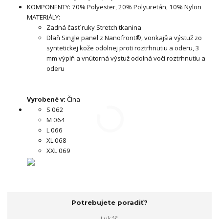
KOMPONENTY: 70% Polyester, 20% Polyuretán, 10% Nylon
MATERIÁLY:
Zadná časť ruky Stretch tkanina
Dlaň Single panel z Nanofront®, vonkajšia výstuž zo
syntetickej kože odolnej proti roztrhnutiu a oderu, 3
mm výplň a vnútorná výstuž odolná voči roztrhnutiu a
oderu
Vyrobené v:
Čína
S 062
M 064
L 066
XL 068
XXL 069
Potrebujete poradiť?
Lukáš