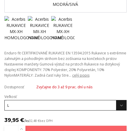
Enduro fit CERTIFIKOVANÉ RUKAVICE EN 13594:2015 Rukavice s extrémne
zahnutým a pohodlným strihom bez zošívania na končekoch prstov
Nastavenie manžety Gumová výstuž na prstoch Rukavice na dotykový
displej KOMPONENTY: 70% Polyester, 20% Polyuretán, 10%
NylonMATERIÁLY: Zadná časť ruky Stre...
celý popis
Dostupnosť
Zvyčajne do 3 až 9 prac. dní u nás
Veľkosť
39,95 €
/
ks
32,48 €
bez DPH