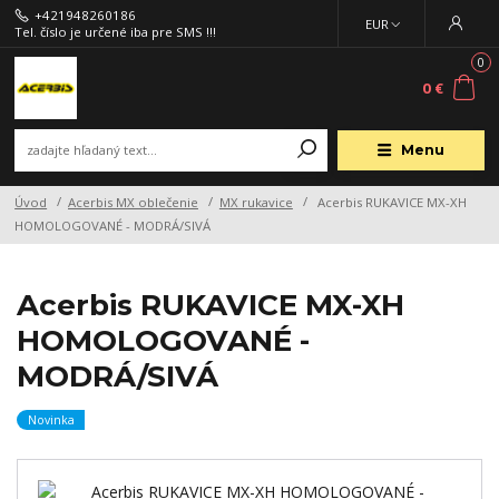
+421948260186
EUR
Tel. číslo je určené iba pre SMS !!!
0
0 €
Menu
Úvod
Acerbis MX oblečenie
MX rukavice
Acerbis RUKAVICE MX-XH
HOMOLOGOVANÉ - MODRÁ/SIVÁ
Acerbis RUKAVICE MX-XH
HOMOLOGOVANÉ -
MODRÁ/SIVÁ
Novinka