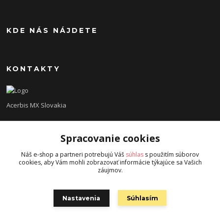
KDE NÁS NÁJDETE
KONTAKTY
Acerbis MX Slovakia
Lukáš
Spracovanie cookies
+421948260186
Tel. číslo je určené iba pre SMS !!!
Náš e-shop a partneri potrebujú Váš
súhlas
s použitím súborov
cookies, aby Vám mohli zobrazovať informácie týkajúce sa Vašich
acerbisslovensko@gmail.com
záujmov.
Nastavenia
Súhlasím