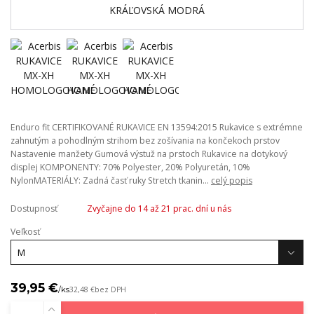
Enduro fit CERTIFIKOVANÉ RUKAVICE EN 13594:2015 Rukavice s extrémne
zahnutým a pohodlným strihom bez zošívania na končekoch prstov
Nastavenie manžety Gumová výstuž na prstoch Rukavice na dotykový
displej KOMPONENTY: 70% Polyester, 20% Polyuretán, 10%
NylonMATERIÁLY: Zadná časť ruky Stretch tkanin...
celý popis
Dostupnosť
Zvyčajne do 14 až 21 prac. dní u nás
Veľkosť
39,95 €
/
ks
32,48 €
bez DPH