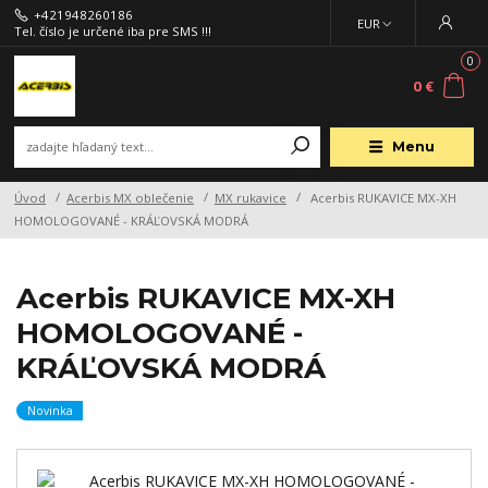
+421948260186
EUR
Tel. číslo je určené iba pre SMS !!!
0
0 €
Menu
Úvod
Acerbis MX oblečenie
MX rukavice
Acerbis RUKAVICE MX-XH
HOMOLOGOVANÉ - KRÁĽOVSKÁ MODRÁ
Acerbis RUKAVICE MX-XH
HOMOLOGOVANÉ -
KRÁĽOVSKÁ MODRÁ
Novinka