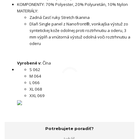
KOMPONENTY: 70% Polyester, 20% Polyuretán, 10% Nylon
MATERIÁLY:
Zadná časť ruky Stretch tkanina
Dlaň Single panel z Nanofront®, vonkajšia výstuž zo
syntetickej kože odolnej proti roztrhnutiu a oderu, 3
mm výplň a vnútorná výstuž odolná voči roztrhnutiu a
oderu
Vyrobené v:
Čína
S 062
M 064
L 066
XL 068
XXL 069
Potrebujete poradiť?
Lukáš