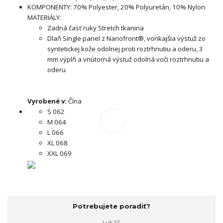
KOMPONENTY: 70% Polyester, 20% Polyuretán, 10% Nylon
MATERIÁLY:
Zadná časť ruky Stretch tkanina
Dlaň Single panel z Nanofront®, vonkajšia výstuž zo
syntetickej kože odolnej proti roztrhnutiu a oderu, 3
mm výplň a vnútorná výstuž odolná voči roztrhnutiu a
oderu
Vyrobené v:
Čína
S 062
M 064
L 066
XL 068
XXL 069
Potrebujete poradiť?
Lukáš