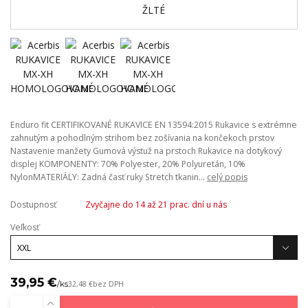
Enduro fit CERTIFIKOVANÉ RUKAVICE EN 13594:2015 Rukavice s extrémne
zahnutým a pohodlným strihom bez zošívania na končekoch prstov
Nastavenie manžety Gumová výstuž na prstoch Rukavice na dotykový
displej KOMPONENTY: 70% Polyester, 20% Polyuretán, 10%
NylonMATERIÁLY: Zadná časť ruky Stretch tkanin...
celý popis
Dostupnosť
Zvyčajne do 14 až 21 prac. dní u nás
Veľkosť
39,95 €
/
ks
32,48 €
bez DPH