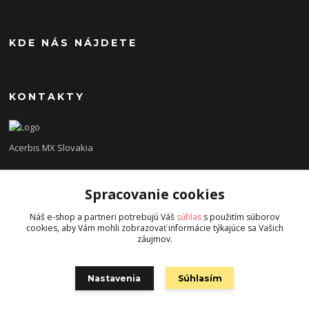
KDE NÁS NÁJDETE
KONTAKTY
Acerbis MX Slovakia
Lukáš
Spracovanie cookies
+421948260186
Tel. číslo je určené iba pre SMS !!!
Náš e-shop a partneri potrebujú Váš
súhlas
s použitím súborov
cookies, aby Vám mohli zobrazovať informácie týkajúce sa Vašich
acerbisslovensko@gmail.com
záujmov.
Nastavenia
Súhlasím