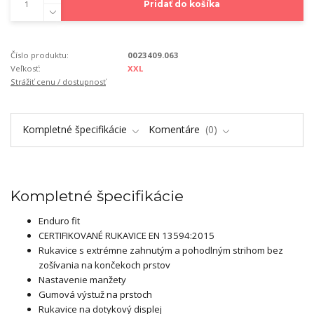
Pridať do košíka
Číslo produktu:
0023409.063
Veľkosť:
XXL
Strážiť cenu / dostupnosť
Kompletné špecifikácie
Komentáre
0
Kompletné špecifikácie
Enduro fit
CERTIFIKOVANÉ RUKAVICE EN 13594:2015
Rukavice s extrémne zahnutým a pohodlným strihom bez
zošívania na končekoch prstov
Nastavenie manžety
Gumová výstuž na prstoch
Rukavice na dotykový displej