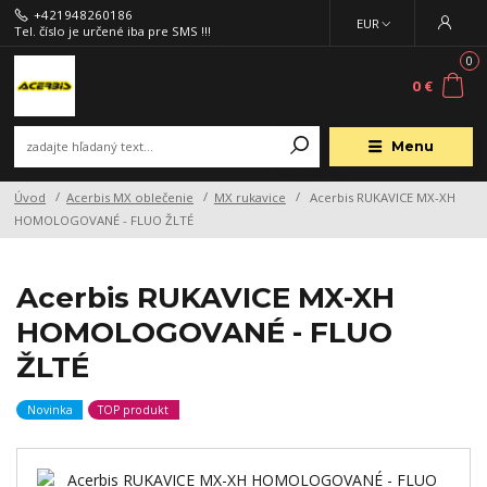
+421948260186
EUR
Tel. číslo je určené iba pre SMS !!!
0
0 €
Menu
Úvod
Acerbis MX oblečenie
MX rukavice
Acerbis RUKAVICE MX-XH
HOMOLOGOVANÉ - FLUO ŽLTÉ
Acerbis RUKAVICE MX-XH
HOMOLOGOVANÉ - FLUO
ŽLTÉ
Novinka
TOP produkt