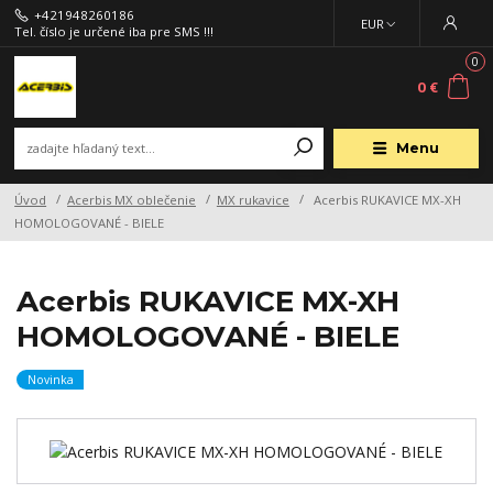
+421948260186
EUR
Tel. číslo je určené iba pre SMS !!!
0
0 €
Menu
Úvod
Acerbis MX oblečenie
MX rukavice
Acerbis RUKAVICE MX-XH
HOMOLOGOVANÉ - BIELE
Acerbis RUKAVICE MX-XH
HOMOLOGOVANÉ - BIELE
Novinka