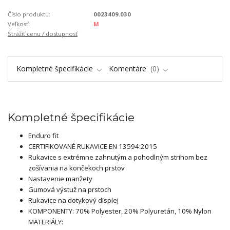
Číslo produktu:
0023409.030
Veľkosť:
M
Strážiť cenu / dostupnosť
Kompletné špecifikácie
Komentáre
0
Kompletné špecifikácie
Enduro fit
CERTIFIKOVANÉ RUKAVICE EN 13594:2015
Rukavice s extrémne zahnutým a pohodlným strihom bez
zošívania na končekoch prstov
Nastavenie manžety
Gumová výstuž na prstoch
Rukavice na dotykový displej
KOMPONENTY: 70% Polyester, 20% Polyuretán, 10% Nylon
MATERIÁLY: