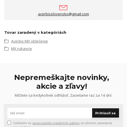
acerbisslovensko@gmail.com
Tovar zaradený v kategóriách
Acerbis MX oblečenie
MX rukavice
Nepremeškajte novinky,
akcie a zľavy!
Môžete sa kedykoľvek odhlásiť. Zasielame raz za 14 dní.
Prihlásiť sa
Súhlasím so
spracovaním osobných údajov
za účelom zasielania