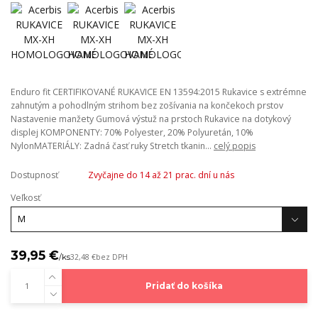
Enduro fit CERTIFIKOVANÉ RUKAVICE EN 13594:2015 Rukavice s extrémne
zahnutým a pohodlným strihom bez zošívania na končekoch prstov
Nastavenie manžety Gumová výstuž na prstoch Rukavice na dotykový
displej KOMPONENTY: 70% Polyester, 20% Polyuretán, 10%
NylonMATERIÁLY: Zadná časť ruky Stretch tkanin...
celý popis
Dostupnosť
Zvyčajne do 14 až 21 prac. dní u nás
Veľkosť
39,95 €
/
ks
32,48 €
bez DPH
Pridať do košíka