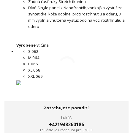
Zadná časť ruky Stretch tkanina
Dlaň Single panel z Nanofront®, vonkajšia výstuž zo
syntetickej kože odolnej proti roztrhnutiu a oderu, 3
mm výplň a vnútorná výstuž odolná voči roztrhnutiu a
oderu
Vyrobené v:
Čína
S 062
M 064
L 066
XL 068
XXL 069
Potrebujete poradiť?
Lukáš
+421948260186
Tel. číslo je určené iba pre SMS !!!