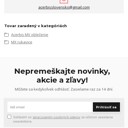
acerbisslovensko@gmail.com
Tovar zaradený v kategóriách
Acerbis MX oblečenie
MX rukavice
Nepremeškajte novinky,
akcie a zľavy!
Môžete sa kedykoľvek odhlásiť. Zasielame raz za 14 dní.
Prihlásiť sa
Súhlasím so
spracovaním osobných údajov
za účelom zasielania
newslettera.