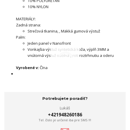
10% POLYURETÁN
10% NYLON
MATERIÁLY:
Zadná strana:
Strečová tkanina, , Mäkká gumová výstuž
Palm:
Jeden panel v Nanofront
Vonkajšia výstuž syntetická koža, výplň 3MM a
vnútorná výstuž odolná proti roztrhnutiu a oderu
Vyrobené v:
Čína
Potrebujete poradiť?
Lukáš
+421948260186
Tel. číslo je určené iba pre SMS !!!