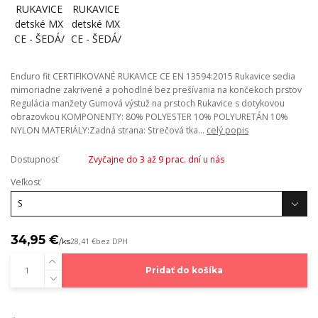
Enduro fit CERTIFIKOVANÉ RUKAVICE CE EN 13594:2015 Rukavice sedia
mimoriadne zakrivené a pohodlné bez prešívania na končekoch prstov
Regulácia manžety Gumová výstuž na prstoch Rukavice s dotykovou
obrazovkou KOMPONENTY: 80% POLYESTER 10% POLYURETÁN 10%
NYLON MATERIÁLY:Zadná strana: Strečová tka...
celý popis
Dostupnosť
Zvyčajne do 3 až 9 prac. dní u nás
Veľkosť
34,95 €
/
ks
28,41 €
bez DPH
Pridať do košíka