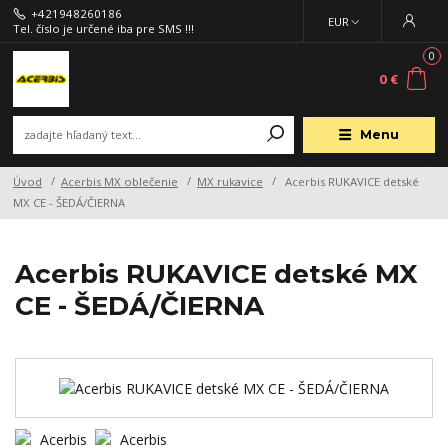
+421948260186
EUR
Tel. číslo je určené iba pre SMS !!!
0
0 €
Menu
Úvod
Acerbis MX oblečenie
MX rukavice
Acerbis RUKAVICE detské
MX CE - ŠEDÁ/ČIERNA
Acerbis RUKAVICE detské MX
CE - ŠEDÁ/ČIERNA