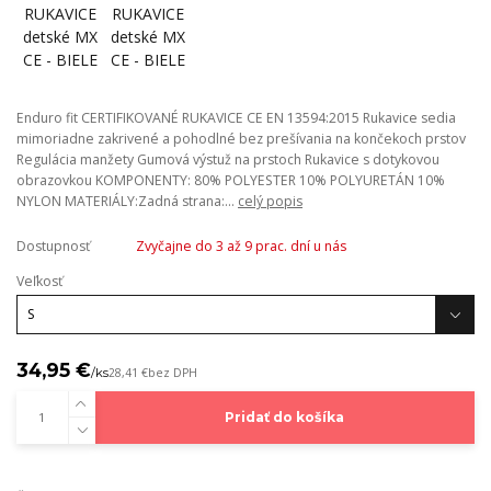
Enduro fit CERTIFIKOVANÉ RUKAVICE CE EN 13594:2015 Rukavice sedia
mimoriadne zakrivené a pohodlné bez prešívania na končekoch prstov
Regulácia manžety Gumová výstuž na prstoch Rukavice s dotykovou
obrazovkou KOMPONENTY: 80% POLYESTER 10% POLYURETÁN 10%
NYLON MATERIÁLY:Zadná strana:...
celý popis
Dostupnosť
Zvyčajne do 3 až 9 prac. dní u nás
Veľkosť
34,95 €
/
ks
28,41 €
bez DPH
Pridať do košíka