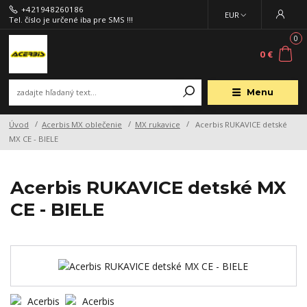
+421948260186
EUR
Tel. číslo je určené iba pre SMS !!!
0
0 €
Menu
Úvod
Acerbis MX oblečenie
MX rukavice
Acerbis RUKAVICE detské
MX CE - BIELE
Acerbis RUKAVICE detské MX
CE - BIELE