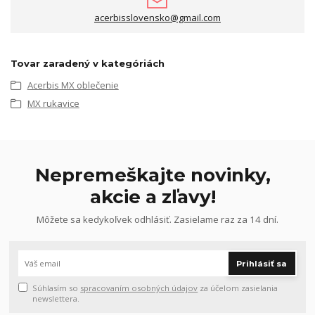
acerbisslovensko@gmail.com
Tovar zaradený v kategóriách
Acerbis MX oblečenie
MX rukavice
Nepremeškajte novinky,
akcie a zľavy!
Môžete sa kedykoľvek odhlásiť. Zasielame raz za 14 dní.
Prihlásiť sa
Súhlasím so
spracovaním osobných údajov
za účelom zasielania
newslettera.