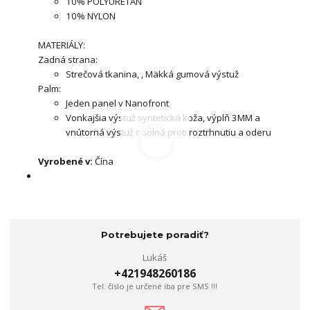
10% POLYURETÁN
10% NYLON
MATERIÁLY:
Zadná strana:
Strečová tkanina, , Mäkká gumová výstuž
Palm:
Jeden panel v Nanofront
Vonkajšia výstuž syntetická koža, výplň 3MM a
vnútorná výstuž odolná proti roztrhnutiu a oderu
Vyrobené v:
Čína
Potrebujete poradiť?
Lukáš
+421948260186
Tel. číslo je určené iba pre SMS !!!