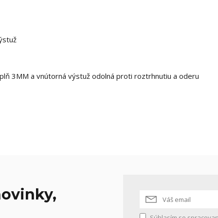
ýstuž
ýplň 3MM a vnútorná výstuž odolná proti roztrhnutiu a oderu
ovinky,
Súhlasím so
spracovan