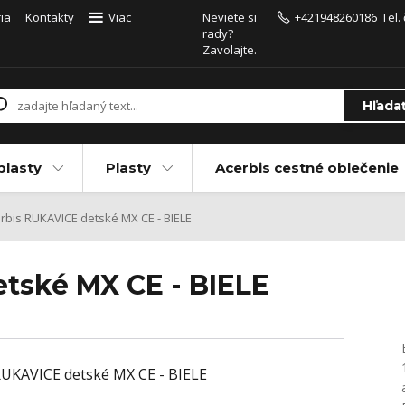
ia
Kontakty
Viac
Neviete si
+421948260186
Tel.
rady?
Zavolajte.
Hľada
plasty
Plasty
Acerbis cestné oblečenie
rbis RUKAVICE detské MX CE - BIELE
tské MX CE - BIELE