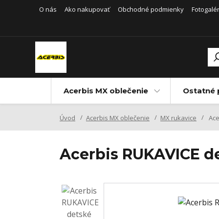
O nás
Ako nakupovať
Obchodné podmienky
Fotogalér
Acerbis MX oblečenie
Ostatné 
Úvod
Acerbis MX oblečenie
MX rukavice
Ace
Acerbis RUKAVICE de