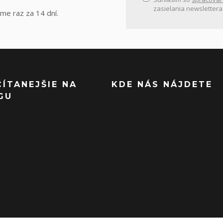
zasielania newslettera
me raz za 14 dní.
ČÍTANEJŠIE NA
KDE NÁS NÁJDETE
GU