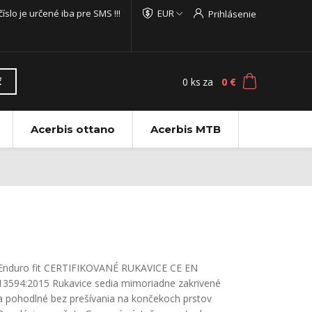
 číslo je určené iba pre SMS !!!
EUR
Prihlásenie
0
ks
za
0 €
ť
Acerbis ottano
Acerbis MTB
Enduro fit CERTIFIKOVANÉ RUKAVICE CE EN
13594:2015 Rukavice sedia mimoriadne zakrivené
a pohodlné bez prešívania na končekoch prstov