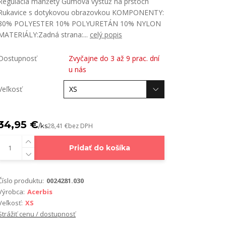
Regulácia manžety Gumová výstuž na prstoch
Rukavice s dotykovou obrazovkou KOMPONENTY:
80% POLYESTER 10% POLYURETÁN 10% NYLON
MATERIÁLY:Zadná strana:...
celý popis
Dostupnosť
Zvyčajne do 3 až 9 prac. dní
u nás
Veľkosť
34,95 €
/
ks
28,41 €
bez DPH
Pridať do košíka
Číslo produktu:
0024281.030
Výrobca:
Acerbis
Veľkosť:
XS
Strážiť cenu / dostupnosť