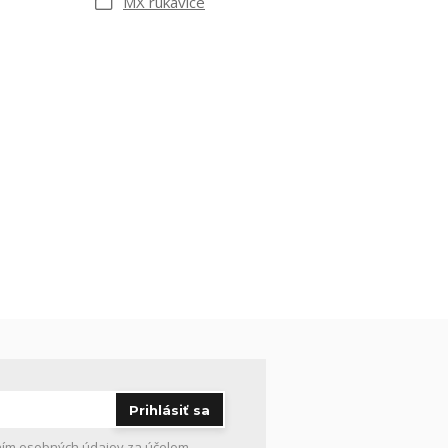
MX rukavice
Prihlásiť sa
ím osobných údajov
za účelom