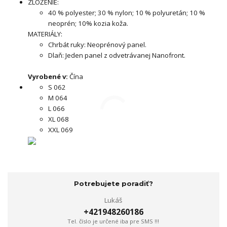
ZLOŽENIE:
40 % polyester; 30 % nylon; 10 % polyuretán; 10 %
neoprén; 10% kozia koža.
MATERIÁLY:
Chrbát ruky: Neoprénový panel.
Dlaň: Jeden panel z odvetrávanej Nanofront.
Vyrobené v:
Čína
S 062
M 064
L 066
XL 068
XXL 069
Potrebujete poradiť?
Lukáš
+421948260186
Tel. číslo je určené iba pre SMS !!!