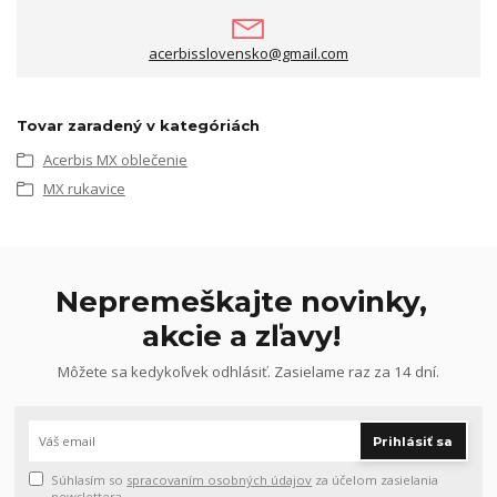
acerbisslovensko@gmail.com
Tovar zaradený v kategóriách
Acerbis MX oblečenie
MX rukavice
Nepremeškajte novinky,
akcie a zľavy!
Môžete sa kedykoľvek odhlásiť. Zasielame raz za 14 dní.
Prihlásiť sa
Súhlasím so
spracovaním osobných údajov
za účelom zasielania
newslettera.