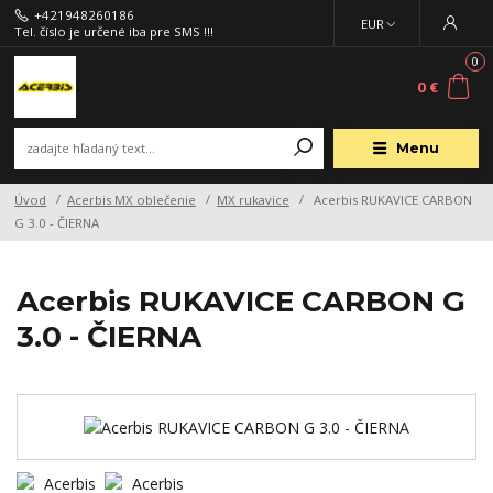
+421948260186
EUR
Tel. číslo je určené iba pre SMS !!!
0
0 €
Menu
Úvod
Acerbis MX oblečenie
MX rukavice
Acerbis RUKAVICE CARBON
G ​​3.0 - ČIERNA
Acerbis RUKAVICE CARBON G
​​3.0 - ČIERNA