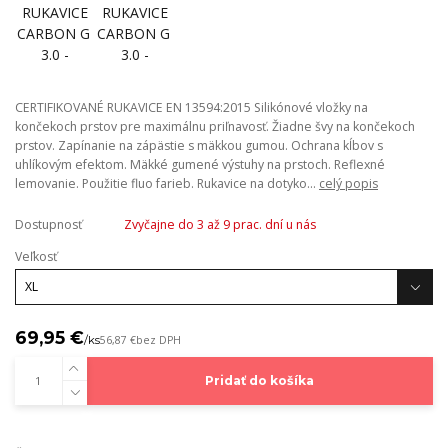
CERTIFIKOVANÉ RUKAVICE EN 13594:2015 Silikónové vložky na
končekoch prstov pre maximálnu priľnavosť. Žiadne švy na končekoch
prstov. Zapínanie na zápästie s mäkkou gumou. Ochrana kĺbov s
uhlíkovým efektom. Mäkké gumené výstuhy na prstoch. Reflexné
lemovanie. Použitie fluo farieb. Rukavice na dotyko...
celý popis
Dostupnosť
Zvyčajne do 3 až 9 prac. dní u nás
Veľkosť
69,95 €
/
ks
56,87 €
bez DPH
Pridať do košíka