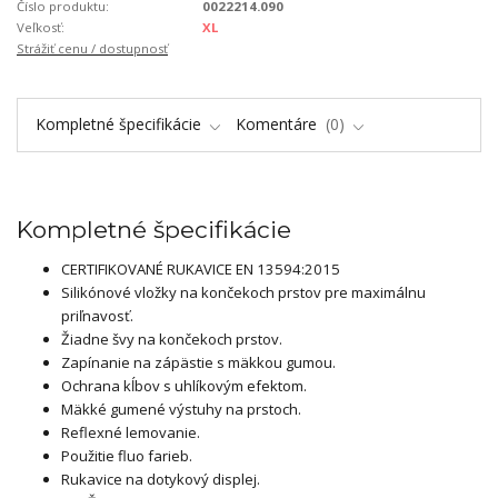
Číslo produktu:
0022214.090
Veľkosť:
XL
Strážiť cenu / dostupnosť
Kompletné špecifikácie
Komentáre
0
Kompletné špecifikácie
CERTIFIKOVANÉ RUKAVICE EN 13594:2015
Silikónové vložky na končekoch prstov pre maximálnu
priľnavosť.
Žiadne švy na končekoch prstov.
Zapínanie na zápästie s mäkkou gumou.
Ochrana kĺbov s uhlíkovým efektom.
Mäkké gumené výstuhy na prstoch.
Reflexné lemovanie.
Použitie fluo farieb.
Rukavice na dotykový displej.