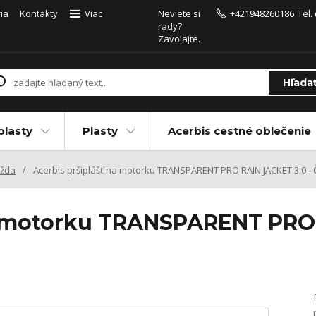
ia
Kontakty
Viac
Neviete si
+421948260186
Tel.
rady?
Zavolajte.
Hľada
plasty
Plasty
Acerbis cestné oblečenie
ažda
Acerbis pršiplášť na motorku TRANSPARENT PRO RAIN JACKET 3.0 - 
a motorku TRANSPARENT PRO 