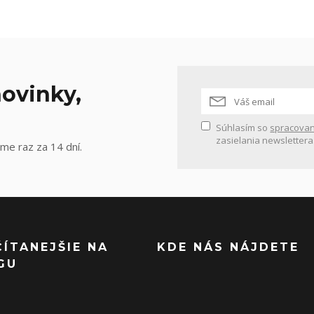
ovinky,
Súhlasím so
spracovan
zasielania newslettera
me raz za 14 dní.
ČÍTANEJŠIE NA
KDE NÁS NÁJDETE
GU