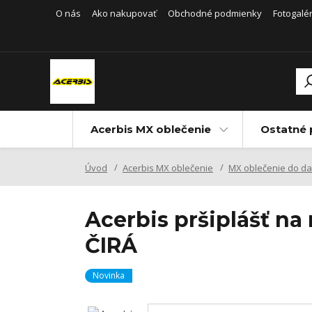
O nás
Ako nakupovať
Obchodné podmienky
Fotogalér
Acerbis MX oblečenie
Ostatné 
Úvod
Acerbis MX oblečenie
MX oblečenie do d
Acerbis pršiplášť n
ČIRÁ
Novinka