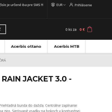
 číslo je určené iba pre SMS !!!
EUR
Prihlásenie
0
ks
za
0 €
ť
Acerbis ottano
Acerbis MTB
ČIRÁ
RAIN JACKET 3.0 -
Priehľadná bunda do dažďa. Centrálne zapínanie
na zips. Sieťované vsadky na bokoch v kontrastnej