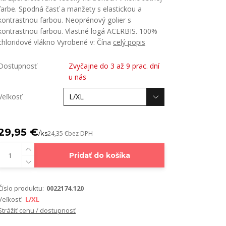
farbe. Spodná časť a manžety s elastickou a
kontrastnou farbou. Neoprénový golier s
kontrastnou farbou. Vlastné logá ACERBIS. 100%
chloridové vlákno Vyrobené v: Čína
celý popis
Dostupnosť
Zvyčajne do 3 až 9 prac. dní
u nás
Veľkosť
29,95 €
/
ks
24,35 €
bez DPH
Pridať do košíka
Číslo produktu:
0022174.120
Veľkosť:
L/XL
Strážiť cenu / dostupnosť