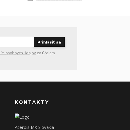
Prihlásiť sa
ím osobných údajov
za účelom
.
KONTAKTY
Acerbis MX Slovakia