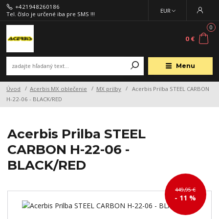
+421948260186
EUR
Tel. číslo je určené iba pre SMS !!!
0
0 €
Menu
Úvod
Acerbis MX oblečenie
MX prilby
Acerbis Prilba STEEL CARBON
H-22-06 - BLACK/RED
Acerbis Prilba STEEL
CARBON H-22-06 -
BLACK/RED
449,95 €
- 11 %