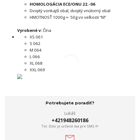
HOMOLOGÁCIA ECE/ONU 22.-06
Dvojitý vonkajší obal, dvojitý vnútorný obal
HMOTNOSŤ 1000g +- 50g vo veľkosti “M”
Vyrobené v:
Čína
XS 061
S 062
M 064
L 066
XL 068
XXL 069
Potrebujete poradiť?
Lukáš
+421948260186
Tel. číslo je určené iba pre SMS !!!