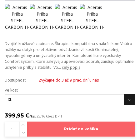
Dvojité krúžkové zapínanie. Škrupina kompatibilná s nákrčníkom Vnútro
mäkký na dotyk pre efektívne odvádzanie vlhkosti Odnímateľný,
hypoalergénny a umývateľný interiér. Kompletné lícne vypchávky
Comfort System, ktoré zakrývajú upevňovací popruh, zaisťujú optimálne
uchytenie prilby a stabilitu. Vo...
celý popis
Dostupnosť
Zvyčajne do 3 až 9 prac. dní u nás
Veľkosť
399,95 €
/
ks
325,16 €
bez DPH
Pridať do košíka