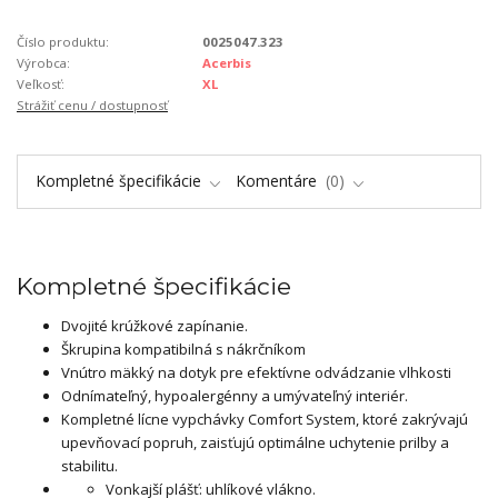
Číslo produktu:
0025047.323
Výrobca:
Acerbis
Veľkosť:
XL
Strážiť cenu / dostupnosť
Kompletné špecifikácie
Komentáre
0
Kompletné špecifikácie
Dvojité krúžkové zapínanie.
Škrupina kompatibilná s nákrčníkom
Vnútro mäkký na dotyk pre efektívne odvádzanie vlhkosti
Odnímateľný, hypoalergénny a umývateľný interiér.
Kompletné lícne vypchávky Comfort System, ktoré zakrývajú
upevňovací popruh, zaisťujú optimálne uchytenie prilby a
stabilitu.
Vonkajší plášť: uhlíkové vlákno.