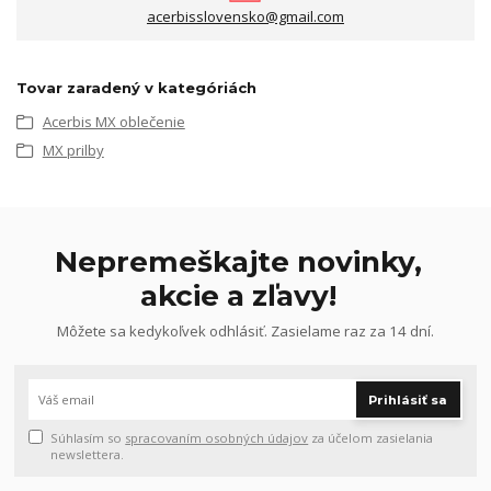
acerbisslovensko@gmail.com
Tovar zaradený v kategóriách
Acerbis MX oblečenie
MX prilby
Nepremeškajte novinky,
akcie a zľavy!
Môžete sa kedykoľvek odhlásiť. Zasielame raz za 14 dní.
Prihlásiť sa
Súhlasím so
spracovaním osobných údajov
za účelom zasielania
newslettera.