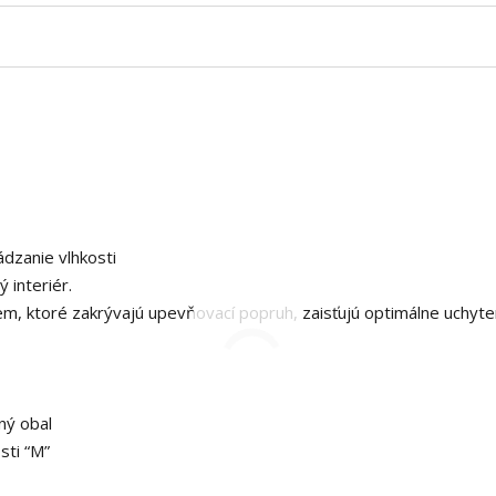
dzanie vlhkosti
 interiér.
m, ktoré zakrývajú upevňovací popruh, zaisťujú optimálne uchyte
rný obal
ti “M”