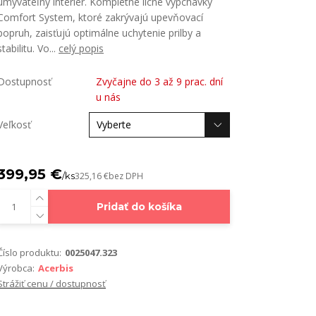
umývateľný interiér. Kompletné lícne vypchávky
Comfort System, ktoré zakrývajú upevňovací
popruh, zaisťujú optimálne uchytenie prilby a
stabilitu. Vo...
celý popis
Dostupnosť
Zvyčajne do 3 až 9 prac. dní
u nás
Veľkosť
399,95 €
/
ks
325,16 €
bez DPH
Pridať do košíka
Číslo produktu:
0025047.323
Výrobca:
Acerbis
Strážiť cenu / dostupnosť