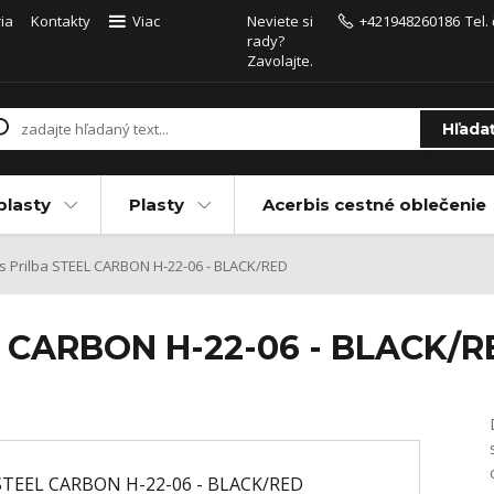
ia
Kontakty
Viac
Neviete si
+421948260186
Tel.
rady?
Zavolajte.
Hľada
plasty
Plasty
Acerbis cestné oblečenie
s Prilba STEEL CARBON H-22-06 - BLACK/RED
EL CARBON H-22-06 - BLACK/