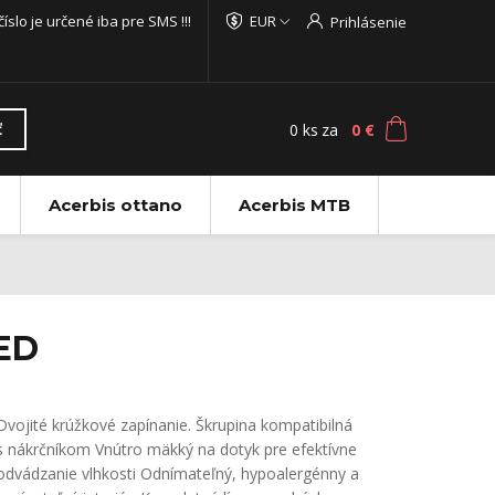
 číslo je určené iba pre SMS !!!
EUR
Prihlásenie
0
ks
za
0 €
ť
Acerbis ottano
Acerbis MTB
RED
Dvojité krúžkové zapínanie. Škrupina kompatibilná
s nákrčníkom Vnútro mäkký na dotyk pre efektívne
odvádzanie vlhkosti Odnímateľný, hypoalergénny a