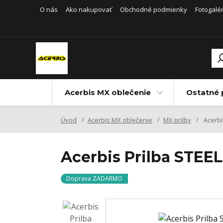
O nás
Ako nakupovať
Obchodné podmienky
Fotogalér
Acerbis MX oblečenie
Ostatné 
Úvod
Acerbis MX oblečenie
MX prilby
Acerbi
Acerbis Prilba STE
Doprava ZADARMO