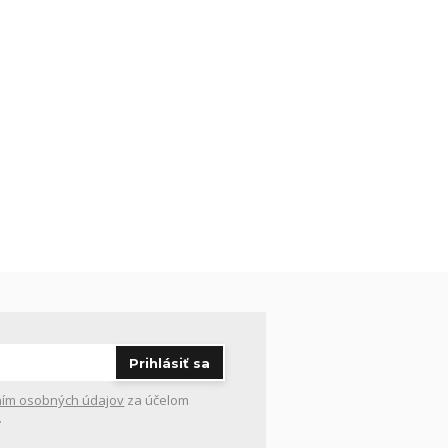
Prihlásiť sa
ím osobných údajov
za účelom
.