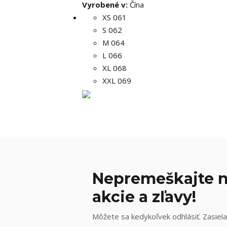
Vyrobené v:
Čína
XS 061
S 062
M 064
L 066
XL 068
XXL 069
Nepremeškajte n
akcie a zľavy!
Môžete sa kedykoľvek odhlásiť. Zasiela