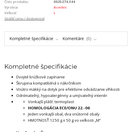
Číslo produktu:
0025274.344
Výrobca:
Acerbis
Veľkosť:
L
Strážiť cenu / dostupnosť
Kompletné špecifikácie
Komentáre
0
Kompletné špecifikácie
Dvojité krúžkové zapínanie
Škrupina kompatibilná s nákrčníkom
Vnútro mäkký na dotyk pre efektívne odvádzanie vlhkosti
Odnímateľný, hypoalergénny a umývateľný interiér
Vonkajší plášť: termoplast
HOMOLOGÁCIA ECE/ONU 22.-06
Jeden vonkajší obal, dva vnútorné obaly
HMOTNOSŤ 1250 g ± 50 g vo veľkosti „M“