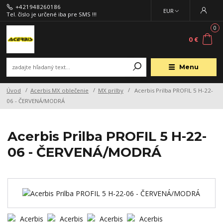
+421948260186
EUR
Tel. číslo je určené iba pre SMS !!!
0
0 €
Menu
Úvod
Acerbis MX oblečenie
MX prilby
Acerbis Prilba PROFIL 5 H-22-
06 - ČERVENÁ/MODRÁ
Acerbis Prilba PROFIL 5 H-22-
06 - ČERVENÁ/MODRÁ