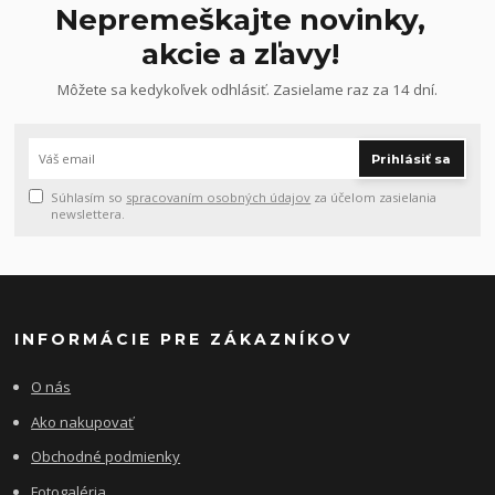
Nepremeškajte novinky,
akcie a zľavy!
Môžete sa kedykoľvek odhlásiť. Zasielame raz za 14 dní.
Prihlásiť sa
Súhlasím so
spracovaním osobných údajov
za účelom zasielania
newslettera.
INFORMÁCIE PRE ZÁKAZNÍKOV
O nás
Ako nakupovať
Obchodné podmienky
Fotogaléria