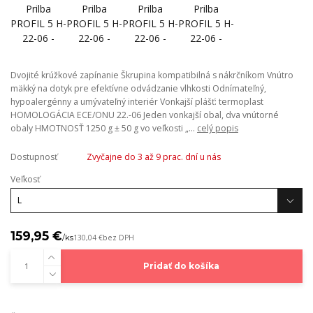
Dvojité krúžkové zapínanie Škrupina kompatibilná s nákrčníkom Vnútro
mäkký na dotyk pre efektívne odvádzanie vlhkosti Odnímateľný,
hypoalergénny a umývateľný interiér Vonkajší plášť: termoplast
HOMOLOGÁCIA ECE/ONU 22.-06 Jeden vonkajší obal, dva vnútorné
obaly HMOTNOSŤ 1250 g ± 50 g vo veľkosti „...
celý popis
Dostupnosť
Zvyčajne do 3 až 9 prac. dní u nás
Veľkosť
159,95 €
/
ks
130,04 €
bez DPH
Pridať do košíka