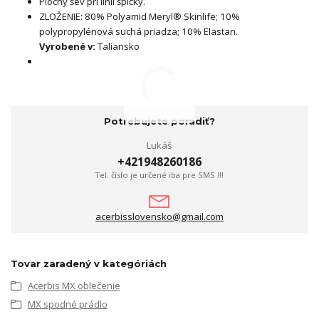
Plochý šev pri línii špičky.
ZLOŽENIE: 80% Polyamid Meryl® Skinlife; 10%
polypropylénová suchá priadza; 10% Elastan.
Vyrobené v:
Taliansko
Potrebujete poradiť?
Lukáš
+421948260186
Tel. číslo je určené iba pre SMS !!!
acerbisslovensko@gmail.com
Tovar zaradený v kategóriách
Acerbis MX oblečenie
MX spodné prádlo