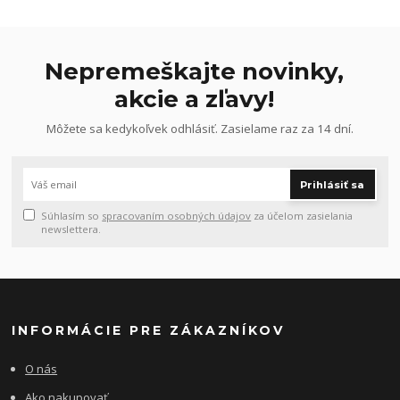
Nepremeškajte novinky,
akcie a zľavy!
Môžete sa kedykoľvek odhlásiť. Zasielame raz za 14 dní.
Prihlásiť sa
Súhlasím so
spracovaním osobných údajov
za účelom zasielania
newslettera.
INFORMÁCIE PRE ZÁKAZNÍKOV
O nás
Ako nakupovať