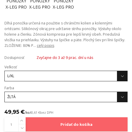
Dlhá ponožka určená na použitie s chráničmi kolien a kolennými
ortézami. Silikónový okraj pre udržanie strihu ponožky. Výstuhy okolo
holene a členku. Zónová kompresia pre lepší krvný obeh. Priedušná
vložka na priehlavku. Výstuhy na špičke a päte. Plochý šev pri línii špičky.
ZLOŽENIE: 80% P...
celý popis
Dostupnosť
Zvyčajne do 3 až 9 prac. dní u nás
Veľkosť
Farba
49,95 €
/
ks
40,61 €
bez DPH
Pridať do košíka