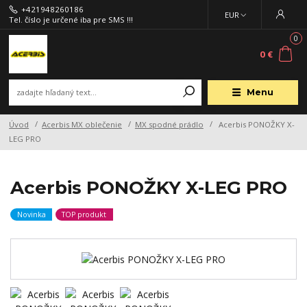
+421948260186
EUR
Tel. číslo je určené iba pre SMS !!!
0
0 €
Menu
Úvod
Acerbis MX oblečenie
MX spodné prádlo
Acerbis PONOŽKY X-
LEG PRO
Acerbis PONOŽKY X-LEG PRO
Novinka
TOP produkt