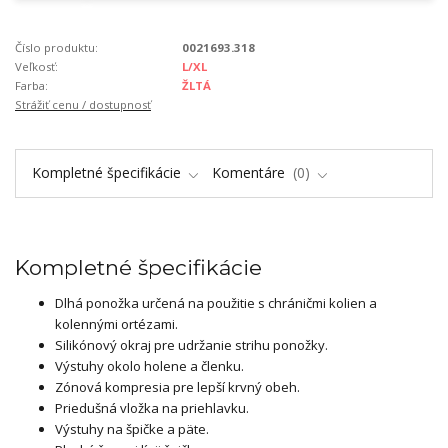
Číslo produktu:
0021693.318
Veľkosť:
L/XL
Farba:
ŽLTÁ
Strážiť cenu / dostupnosť
Kompletné špecifikácie
Komentáre
0
Kompletné špecifikácie
Dlhá ponožka určená na použitie s chráničmi kolien a
kolennými ortézami.
Silikónový okraj pre udržanie strihu ponožky.
Výstuhy okolo holene a členku.
Zónová kompresia pre lepší krvný obeh.
Priedušná vložka na priehlavku.
Výstuhy na špičke a päte.