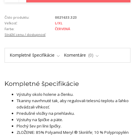
Číslo produktu:
0021633.323
Veľkosť:
L/XL
Farba:
ČERVENÁ
Strážiť cenu / dostupnosť
Kompletné špecifikácie
Komentáre
0
Kompletné špecifikácie
Výstuhy okolo holene a členku.
Tkaniny navrhnuté tak, aby regulovali telesnú teplotu a ľahko
odvádzali vlhkosť.
Priedušné vložky na priehlavku.
Výstuhy na špičke a päte.
Plochý šev pri línii špičky.
ZLOŽENIE: 85% Polyamid Meryl ® Skinlife; 10 % Polypropylén