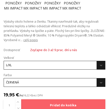
Výstuhy okolo holene a členku. Tkaniny navrhnuté tak, aby regulovali
telesnú teplotu a ľahko odvádzali vlhkosť. Priedušné vložky na
priehlavku. Výstuhy na špičke a päte. Plochý šev pri línii špičky. ZLOŽENIE:
85% Polyamid Meryl ® Skinlife; 10 % Polypropylén Dryarn®; 5% Elastan.
Vyrobené v:...
celý popis
Dostupnosť
Zvyčajne do 3 až 9 prac. dní u nás
Veľkosť
Farba
19,95 €
/
ks
16,22 €
bez DPH
Pridať do košíka