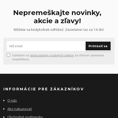
Nepremeškajte novinky,
akcie a zľavy!
Môžete sa kedykoľvek odhlásiť. Zasielame raz za 14 dní.
Prihlásiť sa
Súhlasím so
spracovaním osobných údajov
za účelom zasielania
newslettera.
INFORMÁCIE PRE ZÁKAZNÍKOV
O nás
Ako nakupovať
Obchodné podmienky