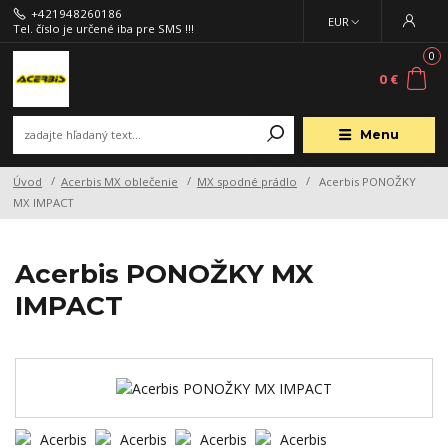
+421948260186
EUR
Tel. číslo je určené iba pre SMS !!!
0
0 €
Menu
Úvod
Acerbis MX oblečenie
MX spodné prádlo
Acerbis PONOŽKY
MX IMPACT
Acerbis PONOŽKY MX
IMPACT