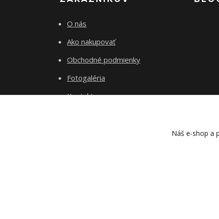
O nás
Ako nakupovať
Obchodné podmienky
Fotogaléria
Kontakty
Blog
Náš e-shop a p