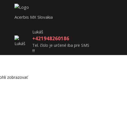
Acerbis MX Slovakia
Lukáš
+421948260186
Tel. číslo je určené iba pre SMS
!!!
acerbisslovensko@gmail.com
hli zobrazovať