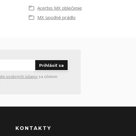
Acerbis MX oblečenie
MX spodné prádlo
Prihlásiť sa
ím osobných údajov
za účelom
.
KONTAKTY