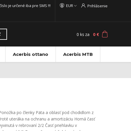
 číslo je určené iba pre SMS !!!
EUR
Prihlásenie
0
ks
za
0 €
ť
Acerbis ottano
Acerbis MTB
Ponožka po členky Päta a oblasť pod chodidlom z
froté uteráka na ochranu a amortizáciu Horná časť
vyvinutá v rebrovaní 2/2 Časť priehlavku v