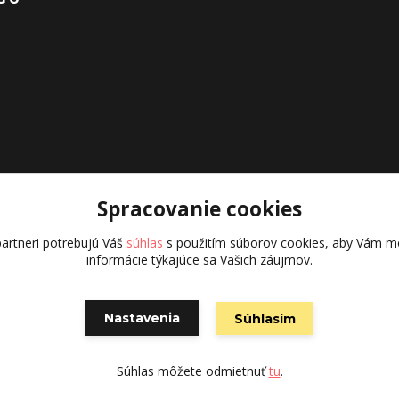
Spracovanie cookies
artneri potrebujú Váš
súhlas
s použitím súborov cookies, aby Vám mo
informácie týkajúce sa Vašich záujmov.
Nastavenia
Súhlasím
Vytvorené na
Eshop-rychlo.sk
Súhlas môžete odmietnuť
tu
.