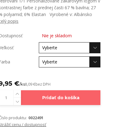
rebrovaní 1/1 Personalizované žakárovým logom v
kontrastnej farbe z prednej časti 67 % bavlna; 27
% polyamid; 6% Elastan Vyrobené v: Albánsko
celý popis
Dostupnosť
Nie je skladom
Veľkosť
Farba
9,95 €
/
ks
8,09 €
bez DPH
Pridať do košíka
Číslo produktu:
0022491
Strážiť cenu / dostupnosť