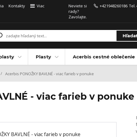
ia
Kontakty
Viac
Neviete si
+421948260186
Tel.
rady?
Zavolajte.
Hľada
plasty
Plasty
Acerbis cestné oblečenie
Acerbis PONOŽKY BAVLNÉ - viac farieb v ponuke
LNÉ - viac farieb v ponuke