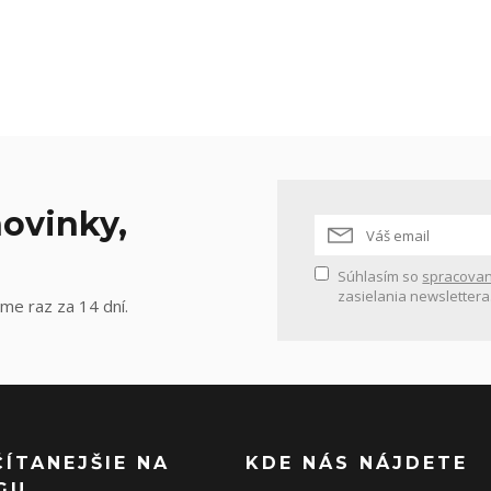
ovinky,
Súhlasím so
spracovan
zasielania newslettera
me raz za 14 dní.
ČÍTANEJŠIE NA
KDE NÁS NÁJDETE
GU