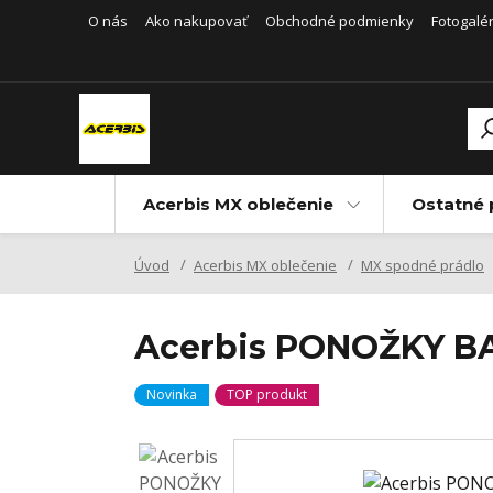
O nás
Ako nakupovať
Obchodné podmienky
Fotogalér
Acerbis MX oblečenie
Ostatné 
Úvod
Acerbis MX oblečenie
MX spodné prádlo
Acerbis PONOŽKY BAV
Novinka
TOP produkt