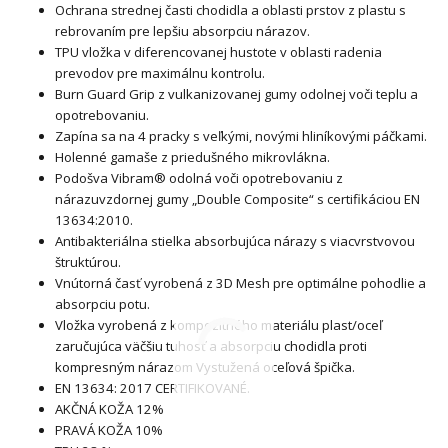
Ochrana strednej časti chodidla a oblasti prstov z plastu s
rebrovaním pre lepšiu absorpciu nárazov.
TPU vložka v diferencovanej hustote v oblasti radenia
prevodov pre maximálnu kontrolu.
Burn Guard Grip z vulkanizovanej gumy odolnej voči teplu a
opotrebovaniu.
Zapína sa na 4 pracky s veľkými, novými hliníkovými páčkami.
Holenné gamaše z priedušného mikrovlákna.
Podošva Vibram® odolná voči opotrebovaniu z
nárazuvzdornej gumy „Double Composite“ s certifikáciou EN
13634:2010.
Antibakteriálna stielka absorbujúca nárazy s viacvrstvovou
štruktúrou.
Vnútorná časť vyrobená z 3D Mesh pre optimálne pohodlie a
absorpciu potu.
Vložka vyrobená z kompozitného materiálu plast/oceľ
zaručujúca väčšiu tuhosť a absorpciu chodidla proti
kompresným nárazom Vystužená oceľová špička.
EN 13634: 2017 CERTIFIKOVANÉ.
AKČNÁ KOŽA 12%
PRAVÁ KOŽA 10%