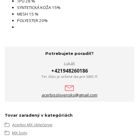
TPU 28 %
SYNTETICKÁ KOŽA 15%
MESH 15 %
POLYESTER 20%
Potrebujete poradiť?
Lukáš
+421948260186
Tel. číslo je určené iba pre SMS !!!
acerbisslovensko@gmail.com
Tovar zaradený v kategóriách
Acerbis MX oblečenie
MX boty