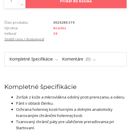
Pridať do košíka
Číslo produktu:
0024289.319
Výrobca:
Acerbis
Veľkosť:
39
Strážiť cenu / dostupnosť
Kompletné špecifikácie
Komentáre
0
Kompletné špecifikácie
Zvršok z kože a mikrovlákna odolný proti prerezaniu a oderu.
Pánt v oblasti členku.
Ochrana holennej kosti hornými a dolnými anatomicky
tvarovanými chráničmi holennej kosti.
Tvarovaný chránič päty pre uľahčenie preraďovania pri
štartovaní.