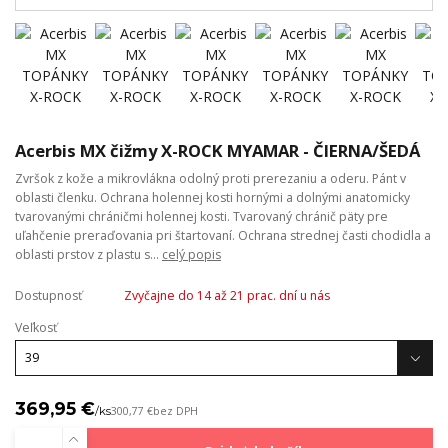
Acerbis MX čižmy X-ROCK MYAMAR - ČIERNA/ŠEDÁ
Zvršok z kože a mikrovlákna odolný proti prerezaniu a oderu. Pánt v
oblasti členku. Ochrana holennej kosti hornými a dolnými anatomicky
tvarovanými chráničmi holennej kosti. Tvarovaný chránič päty pre
uľahčenie preraďovania pri štartovaní. Ochrana strednej časti chodidla a
oblasti prstov z plastu s...
celý popis
Dostupnosť
Zvyčajne do 14 až 21 prac. dní u nás
Veľkosť
369,95 €
/
ks
300,77 €
bez DPH