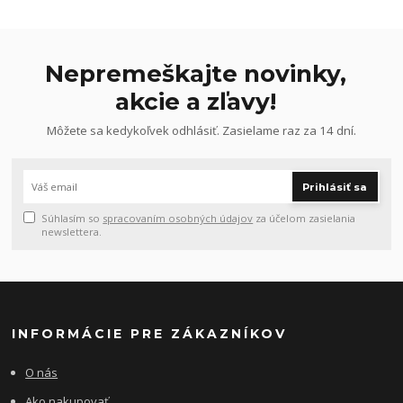
Nepremeškajte novinky,
akcie a zľavy!
Môžete sa kedykoľvek odhlásiť. Zasielame raz za 14 dní.
Prihlásiť sa
Súhlasím so
spracovaním osobných údajov
za účelom zasielania
newslettera.
INFORMÁCIE PRE ZÁKAZNÍKOV
O nás
Ako nakupovať