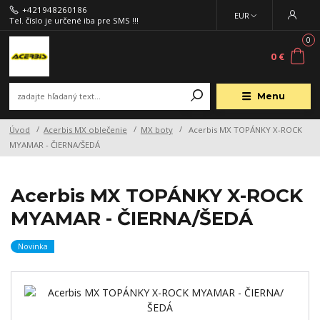
+421948260186
EUR
Tel. číslo je určené iba pre SMS !!!
0
0 €
Menu
Úvod
Acerbis MX oblečenie
MX boty
Acerbis MX TOPÁNKY X-ROCK
MYAMAR - ČIERNA/ŠEDÁ
Acerbis MX TOPÁNKY X-ROCK
MYAMAR - ČIERNA/ŠEDÁ
Novinka