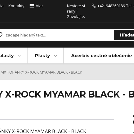
ia
Kontakty
Viac
Neviete si
+421948260186
Tel.
rady?
Zavolajte.
Hľada
plasty
Plasty
Acerbis cestné oblečenie
s MX TOPÁNKY X-ROCK MYAMAR BLACK - BLACK
Y X-ROCK MYAMAR BLACK - 