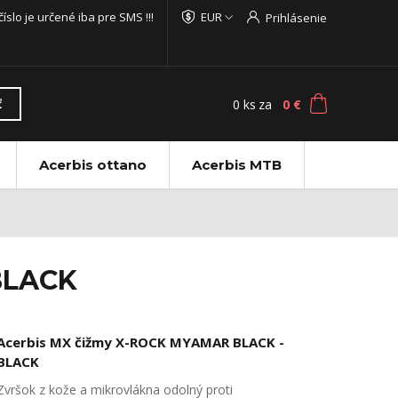
 číslo je určené iba pre SMS !!!
EUR
Prihlásenie
0
ks
za
0 €
ť
Acerbis ottano
Acerbis MTB
BLACK
Acerbis MX čižmy X-ROCK MYAMAR BLACK -
BLACK
Zvršok z kože a mikrovlákna odolný proti