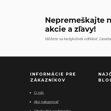
Nepremeškajte n
akcie a zľavy!
Môžete sa kedykoľvek odhlásiť. Zasiela
INFORMÁCIE PRE
NAJ
ZÁKAZNÍKOV
BLO
O nás
Ako nakupovať
Obchodné podmienky