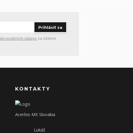
Prihlásiť sa
ím osobných údajov
za účelom
.
KONTAKTY
Acerbis MX Slovakia
Lukáš