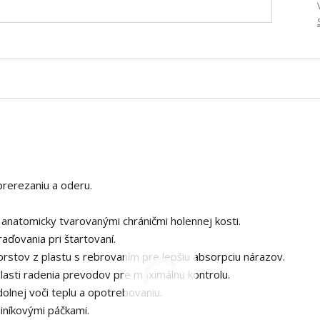
prerezaniu a oderu.
 anatomicky tvarovanými chráničmi holennej kosti.
aďovania pri štartovaní.
 prstov z plastu s rebrovaním pre lepšiu absorpciu nárazov.
lasti radenia prevodov pre maximálnu kontrolu.
olnej voči teplu a opotrebovaniu.
liníkovými páčkami.