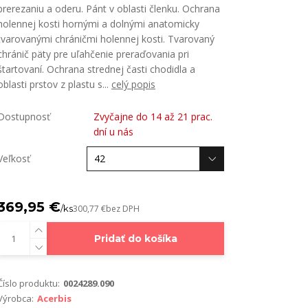
prerezaniu a oderu. Pánt v oblasti členku. Ochrana
holennej kosti hornými a dolnými anatomicky
tvarovanými chráničmi holennej kosti. Tvarovaný
chránič päty pre uľahčenie preraďovania pri
štartovaní. Ochrana strednej časti chodidla a
oblasti prstov z plastu s...
celý popis
Dostupnosť
Zvyčajne do 14 až 21 prac.
dní u nás
Veľkosť
369,95 €
/
ks
300,77 €
bez DPH
Pridať do košíka
Číslo produktu:
0024289.090
Výrobca:
Acerbis