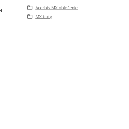
Acerbis MX oblečenie
N
MX boty