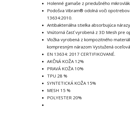
Holenné gamaše z priedušného mikrovlák
Podošva Vibram® odolná voči opotrebova
13634:2010.
Antibakteriálna stielka absorbujúca náraz
Vnútorná časť vyrobená z 3D Mesh pre op
Vložka vyrobená z kompozitného materiálu 
kompresným nárazom Vystužená oceľová 
EN 13634: 2017 CERTIFIKOVANÉ.
AKČNÁ KOŽA 12%
PRAVÁ KOŽA 10%
TPU 28 %
SYNTETICKÁ KOŽA 15%
MESH 15 %
POLYESTER 20%