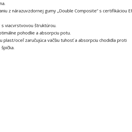
na.
niu z nárazuvzdornej gumy „Double Composite“ s certifikáciou E
y s viacvrstvovou štruktúrou.
timálne pohodlie a absorpciu potu.
plast/oceľ zaručujúca väčšiu tuhosť a absorpciu chodidla proti
špička.