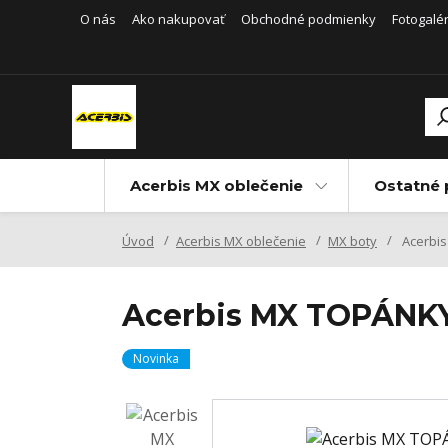
O nás
Ako nakupovať
Obchodné podmienky
Fotogalér
Acerbis MX oblečenie
Ostatné 
Úvod
Acerbis MX oblečenie
MX boty
Acerbi
Acerbis MX TOPÁNK
Novinka