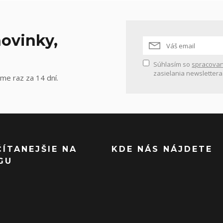
ovinky,
Súhlasím so
spracovan
zasielania newslettera
me raz za 14 dní.
ČÍTANEJŠIE NA
KDE NÁS NÁJDETE
GU