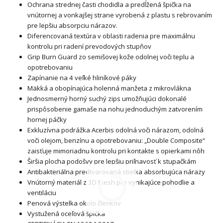
Ochrana strednej časti chodidla a predĺžená špička na
vnútornej a vonkajšej strane vyrobená z plastu s rebrovaním
pre lepšiu absorpciu nárazov.
Diferencovaná textúra v oblasti radenia pre maximálnu
kontrolu pri radení prevodových stupňov
Grip Burn Guard zo semišovej kože odolnej voči teplu a
opotrebovaniu
Zapínanie na 4 veľké hliníkové páky
Mäkká a obopínajúca holenná manžeta z mikrovlákna
Jednosmerný horný suchý zips umožňujúci dokonalé
prispôsobenie gamaše na nohu jednoduchým zatvorením
hornej páčky
Exkluzívna podrážka Acerbis odolná voči nárazom, odolná
voči olejom, benzínu a opotrebovaniu: „Double Composite“
zaisťuje mimoriadnu kontrolu pri kontakte s opierkami nôh
Širšia plocha podošvy pre lepšiu priľnavosť k stupačkám
Antibakteriálna predtvarovaná stielka absorbujúca nárazy
Vnútorný materiál z 3D Mesh pre vynikajúce pohodlie a
ventiláciu
Penová výstelka okolo členkov
Vystužená oceľová špička