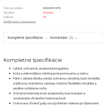
Číslo produktu:
0024359.070
Výrobca:
Acerbis
Veľkosť:
41
Strážiť cenu / dostupnosť
Kompletné špecifikácie
Komentáre
0
Kompletné špecifikácie
Ľahká, ochranná, anatomická topánka
Koža a mikrovlákno odolná proti prerezaniu a oderu
Pánt v oblasti členku medzi ochranou strednej časti chodidla
a lýtkovou manžetou zaisťuje rotačnú flexibilitu chodidla a
axiálne ovládanie nohy
Ochrana holennej kosti anatomicky tvarovanými a
zosilnenými chráničmi holennej kosti
Tvarovaný chránič päty na urýchlenie radenia pri štartovaní