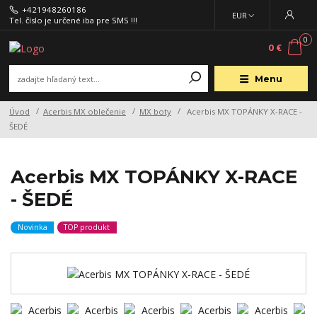
+421948260186
EUR
Tel. číslo je určené iba pre SMS !!!
0
0 €
Menu
Úvod
Acerbis MX oblečenie
MX boty
Acerbis MX TOPÁNKY X-RACE -
ŠEDÉ
Acerbis MX TOPÁNKY X-RACE
- ŠEDÉ
Novinka
TOP produkt