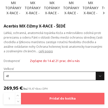
Acerbis MX čižmy X-RACE - ŠEDÉ
Ľahká, ochranná, anatomická topánka Koža a mikrovlákno odolná proti
prerezaniu a oderu Pánt v oblasti členku medzi ochranou strednej časti
chodidla a lýtkovou manžetou zaisťuje rotačnú flexibilitu chodidla a
axiálne ovládanie nohy Ochrana holennej kosti anatomicky tvarovanými
a zosilnenými chráničm...
celý popis
Dostupnosť
Zvyčajne do 14 až 21 prac. dní u nás
Veľkosť
269,95 €
/
ks
219,47 €
bez DPH
Pridať do košíka