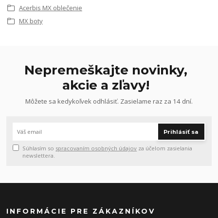
Acerbis MX oblečenie
MX boty
Nepremeškajte novinky,
akcie a zľavy!
Môžete sa kedykoľvek odhlásiť. Zasielame raz za 14 dní.
Prihlásiť sa
Súhlasím so
spracovaním osobných údajov
za účelom zasielania
newslettera.
INFORMÁCIE PRE ZÁKAZNÍKOV