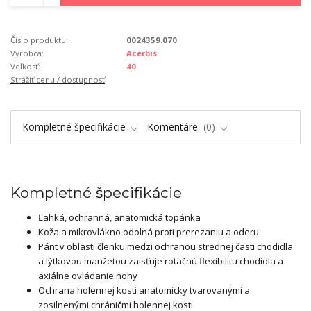
Číslo produktu:
0024359.070
Výrobca:
Acerbis
Veľkosť:
40
Strážiť cenu / dostupnosť
Kompletné špecifikácie
Komentáre
0
Kompletné špecifikácie
Ľahká, ochranná, anatomická topánka
Koža a mikrovlákno odolná proti prerezaniu a oderu
Pánt v oblasti členku medzi ochranou strednej časti chodidla
a lýtkovou manžetou zaisťuje rotačnú flexibilitu chodidla a
axiálne ovládanie nohy
Ochrana holennej kosti anatomicky tvarovanými a
zosilnenými chráničmi holennej kosti