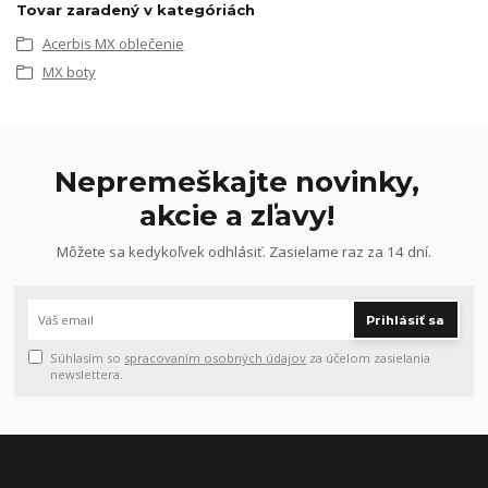
Tovar zaradený v kategóriách
Acerbis MX oblečenie
MX boty
Nepremeškajte novinky,
akcie a zľavy!
Môžete sa kedykoľvek odhlásiť. Zasielame raz za 14 dní.
Prihlásiť sa
Súhlasím so
spracovaním osobných údajov
za účelom zasielania
newslettera.