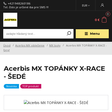
+421948260186
EUR
Tel. číslo je určené iba pre SMS !!!
0
0 €
Menu
Úvod
Acerbis MX oblečenie
MX boty
Acerbis MX TOPÁNKY X-RACE -
ŠEDÉ
Acerbis MX TOPÁNKY X-RACE
- ŠEDÉ
Novinka
TOP produkt