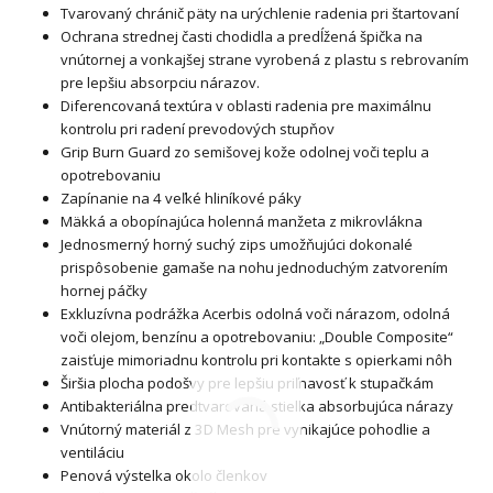
Tvarovaný chránič päty na urýchlenie radenia pri štartovaní
Ochrana strednej časti chodidla a predĺžená špička na
vnútornej a vonkajšej strane vyrobená z plastu s rebrovaním
pre lepšiu absorpciu nárazov.
Diferencovaná textúra v oblasti radenia pre maximálnu
kontrolu pri radení prevodových stupňov
Grip Burn Guard zo semišovej kože odolnej voči teplu a
opotrebovaniu
Zapínanie na 4 veľké hliníkové páky
Mäkká a obopínajúca holenná manžeta z mikrovlákna
Jednosmerný horný suchý zips umožňujúci dokonalé
prispôsobenie gamaše na nohu jednoduchým zatvorením
hornej páčky
Exkluzívna podrážka Acerbis odolná voči nárazom, odolná
voči olejom, benzínu a opotrebovaniu: „Double Composite“
zaisťuje mimoriadnu kontrolu pri kontakte s opierkami nôh
Širšia plocha podošvy pre lepšiu priľnavosť k stupačkám
Antibakteriálna predtvarovaná stielka absorbujúca nárazy
Vnútorný materiál z 3D Mesh pre vynikajúce pohodlie a
ventiláciu
Penová výstelka okolo členkov