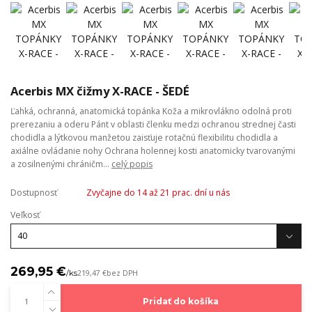
Acerbis MX čižmy X-RACE - ŠEDÉ
Ľahká, ochranná, anatomická topánka Koža a mikrovlákno odolná proti
prerezaniu a oderu Pánt v oblasti členku medzi ochranou strednej časti
chodidla a lýtkovou manžetou zaisťuje rotačnú flexibilitu chodidla a
axiálne ovládanie nohy Ochrana holennej kosti anatomicky tvarovanými
a zosilnenými chráničm...
celý popis
Dostupnosť
Zvyčajne do 14 až 21 prac. dní u nás
Veľkosť
269,95 €
/
ks
219,47 €
bez DPH
Pridať do košíka