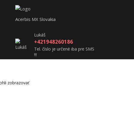
Acerbis MX Slovakia
Lukáš
+421948260186
Tel. číslo je určené iba pre SMS
!!!
acerbisslovensko@gmail.com
hli zobrazovať