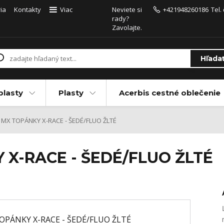
ia
Kontakty
Viac
Neviete si
+421948260186
Tel.
rady?
Zavolajte.
Hľada
plasty
Plasty
Acerbis cestné oblečenie
 MX TOPÁNKY X-RACE - ŠEDÉ/FLUO ŽLTÉ
 X-RACE - ŠEDÉ/FLUO ŽLTÉ