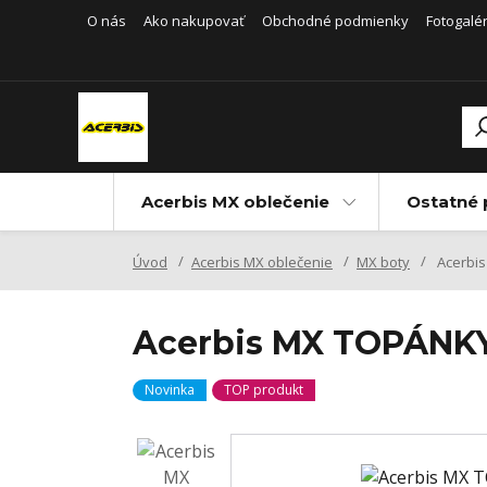
O nás
Ako nakupovať
Obchodné podmienky
Fotogalér
Acerbis MX oblečenie
Ostatné 
Úvod
Acerbis MX oblečenie
MX boty
Acerbis
Acerbis MX TOPÁNKY
Novinka
TOP produkt