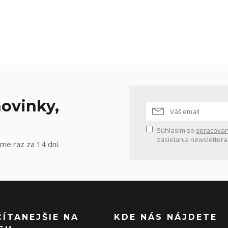
ovinky,
Súhlasím so
spracovan
zasielania newslettera
me raz za 14 dní.
ČÍTANEJŠIE NA
KDE NÁS NÁJDETE