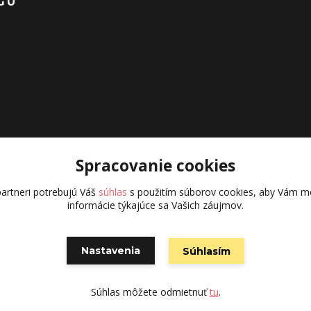
GU
Spracovanie cookies
artneri potrebujú Váš
súhlas
s použitím súborov cookies, aby Vám mo
informácie týkajúce sa Vašich záujmov.
Nastavenia
Súhlasím
Vytvorené na
Eshop-rychlo.sk
Súhlas môžete odmietnuť
tu
.