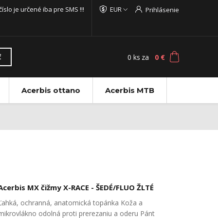
 číslo je určené iba pre SMS !!!
EUR
Prihlásenie
0
ks
za
0 €
ť
Acerbis ottano
Acerbis MTB
Acerbis MX čižmy X-RACE - ŠEDÉ/FLUO ŽLTÉ
Ľahká, ochranná, anatomická topánka Koža a
mikrovlákno odolná proti prerezaniu a oderu Pánt