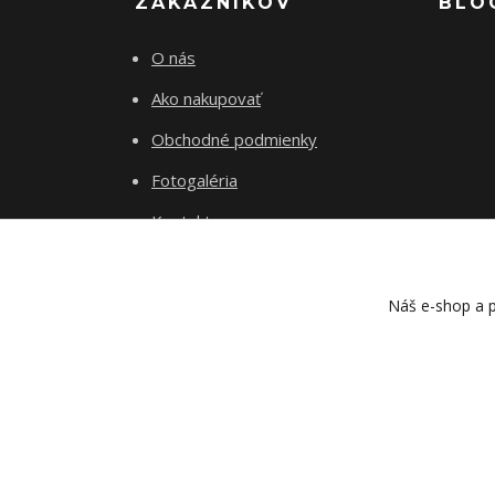
ZÁKAZNÍKOV
BLO
O nás
Ako nakupovať
Obchodné podmienky
Fotogaléria
Kontakty
Blog
Náš e-shop a p