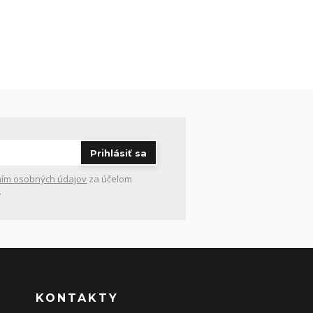
Prihlásiť sa
ím osobných údajov
za účelom
.
KONTAKTY