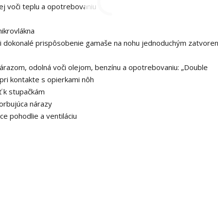
j voči teplu a opotrebovaniu
ikrovlákna
i dokonalé prispôsobenie gamaše na nohu jednoduchým zatvore
nárazom, odolná voči olejom, benzínu a opotrebovaniu: „Double
pri kontakte s opierkami nôh
sť k stupačkám
sorbujúca nárazy
e pohodlie a ventiláciu