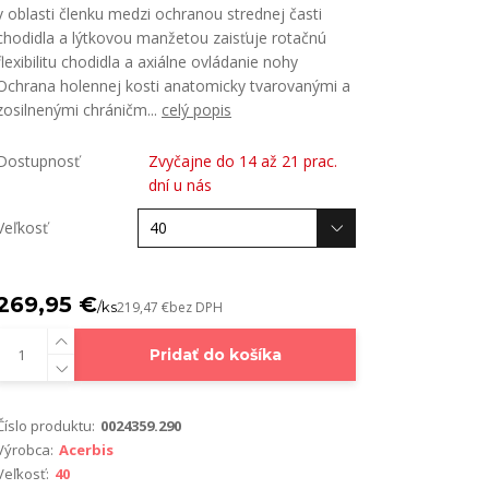
v oblasti členku medzi ochranou strednej časti
chodidla a lýtkovou manžetou zaisťuje rotačnú
flexibilitu chodidla a axiálne ovládanie nohy
Ochrana holennej kosti anatomicky tvarovanými a
zosilnenými chráničm...
celý popis
Dostupnosť
Zvyčajne do 14 až 21 prac.
dní u nás
Veľkosť
269,95 €
/
ks
219,47 €
bez DPH
Pridať do košíka
Číslo produktu:
0024359.290
Výrobca:
Acerbis
Veľkosť:
40