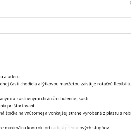
iu a oderu
nej časti chodidla a lýtkovou manžetou zaisťuje rotačnú flexibilit
anými a zosilnenými chráničmi holennej kosti
nia pri štartovaní
ná špička na vnútornej a vonkajšej strane vyrobená z plastu s re
pre maximálnu kontrolu pri radení prevodových stupňov