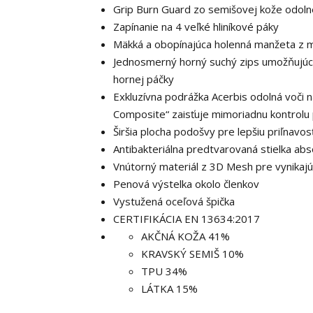
Grip Burn Guard zo semišovej kože odolne
Zapínanie na 4 veľké hliníkové páky
Mäkká a obopínajúca holenná manžeta z m
Jednosmerný horný suchý zips umožňujúc
hornej páčky
Exkluzívna podrážka Acerbis odolná voči 
Composite“ zaisťuje mimoriadnu kontrolu 
Širšia plocha podošvy pre lepšiu priľnavo
Antibakteriálna predtvarovaná stielka ab
Vnútorný materiál z 3D Mesh pre vynikajúc
Penová výstelka okolo členkov
Vystužená oceľová špička
CERTIFIKÁCIA EN 13634:2017
AKČNÁ KOŽA 41%
KRAVSKÝ SEMIŠ 10%
TPU 34%
LÁTKA 15%