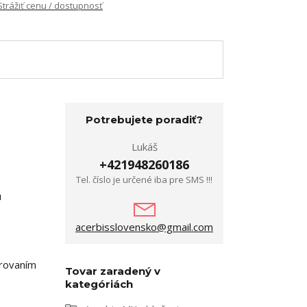
Strážiť cenu / dostupnosť
Potrebujete poradiť?
Lukáš
+421948260186
Tel. číslo je určené iba pre SMS !!!
u
acerbisslovensko@gmail.com
brovaním
Tovar zaradený v
kategóriách