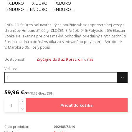
ENDURO fit Dres bol navrhnutý na použitie s/bez nepriestrelnej vesty a
chráničov Hmotnosť 160 gr ZLOŽENIE: Vršok: 94% Polyester, 6% Elastan
Vonkajšie: Tkanina pre dres mäkký, pohodlný, priedušný a rýchloschnúci
Predná, zadná a bočná vsadka zo sieťovaného polyesteru Vyrobené
v: Maroku S 06...
celý popis
Dostupnosť
Zvyčajne do 3 až 9 prac. dní u nás
Veľkosť
59,96 €
/
ks
48,75 €
bez DPH
Pridať do košíka
Číslo produktu:
0024837.319