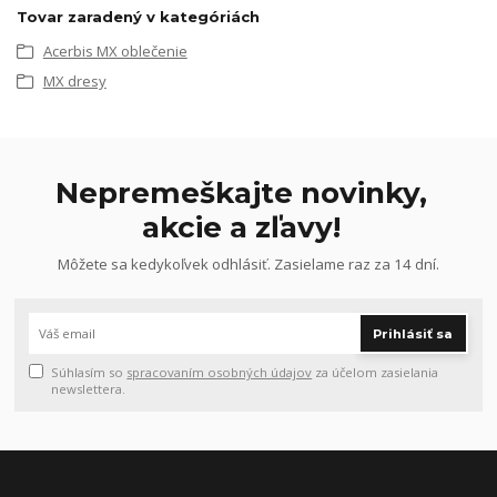
Tovar zaradený v kategóriách
Acerbis MX oblečenie
MX dresy
Nepremeškajte novinky,
akcie a zľavy!
Môžete sa kedykoľvek odhlásiť. Zasielame raz za 14 dní.
Prihlásiť sa
Súhlasím so
spracovaním osobných údajov
za účelom zasielania
newslettera.