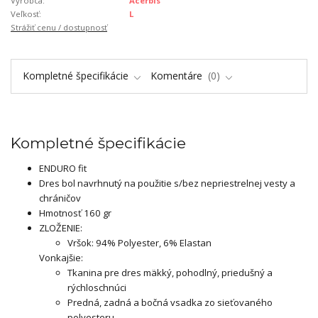
Výrobca:
Acerbis
Veľkosť:
L
Strážiť cenu / dostupnosť
Kompletné špecifikácie
Komentáre
0
Kompletné špecifikácie
ENDURO fit
Dres bol navrhnutý na použitie s/bez nepriestrelnej vesty a
chráničov
Hmotnosť 160 gr
ZLOŽENIE:
Vršok: 94% Polyester, 6% Elastan
Vonkajšie:
Tkanina pre dres mäkký, pohodlný, priedušný a
rýchloschnúci
Predná, zadná a bočná vsadka zo sieťovaného
polyesteru