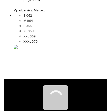
Vyrobené v:
Maroku
S 062
M 064
L 066
XL 068
XXL 069
XXXL 070