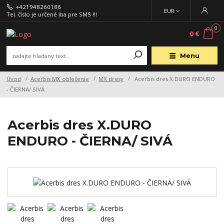
+421948260186
EUR
Tel. číslo je určené iba pre SMS !!!
0
0 €
Menu
Úvod
Acerbis MX oblečenie
MX dresy
Acerbis dres X.DURO ENDURO
- ČIERNA/ SIVÁ
Acerbis dres X.DURO
ENDURO - ČIERNA/ SIVÁ