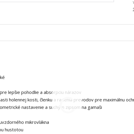
hké
pre lepšie pohodlie a absorpciu nárazov
lasti holennej kosti, členku a radenia prevodov pre maximálnu och
krometrické nastavenie a suchým zipsom na gamaši
ruvzdorného mikrovlákna
ou hustotou