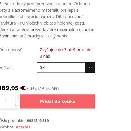
Zvršok odolný proti prerezaniu a oderu Ochrana
päty z elastomérneho materiálu pre lepšie
pohodlie a absorpciu nárazov Diferencovaná
štruktúra TPU vložiek v oblasti holennej kosti,
členku a radenia prevodov pre maximálnu ochranu
Zapínanie na 3 pracky s ...
celý popis
Dostupnosť
Zvyčajne do 3 až 9 prac. dní
u nás
Veľkosť
189,95 €
/
ks
154,43 €
bez DPH
Pridať do košíka
Číslo produktu:
0024249.319
Výrobca:
Acerbis