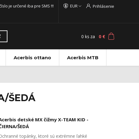
 číslo je určené iba pre SMS !!!
EUR
Prihlásenie
0
ks
za
0 €
ť
Acerbis ottano
Acerbis MTB
NA/ŠEDÁ
Acerbis detské MX čižmy X-TEAM KID -
ČIERNA/ŠEDÁ
Ochranné topánky, ktoré sú extrémne ľahké