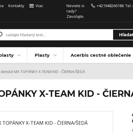
ia
Kontakty
Viac
Neviete si
+421948260186
Tel.
rady?
Zavolajte.
Hľada
plasty
Plasty
Acerbis cestné oblečenie
 detské MX TOPÁNKY X-TEAM KID - ČIERNA/ŠEDÁ
TOPÁNKY X-TEAM KID - ČIER