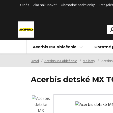
O nás
Ako nakupovať
Obchodné podmienky
Fotogalér
Acerbis MX oblečenie
Ostatné 
Úvod
Acerbis MX oblečenie
MX boty
Acerbis
Acerbis detské MX 