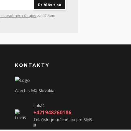
Prihlásiť sa
ím osobných údajov
za účelom
.
KONTAKTY
Acerbis MX Slovakia
Lukáš
+421948260186
Tel. číslo je určené iba pre SMS
!!!