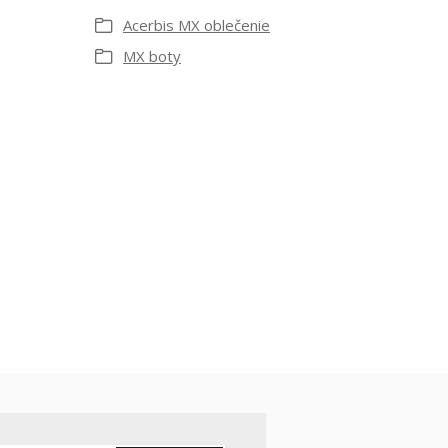
Acerbis MX oblečenie
MX boty