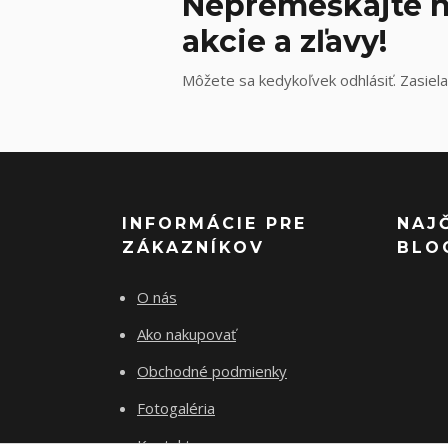
Nepremeškajte n
akcie a zľavy!
Môžete sa kedykoľvek odhlásiť. Zasiela
INFORMÁCIE PRE
NAJ
ZÁKAZNÍKOV
BLO
O nás
Ako nakupovať
Obchodné podmienky
Fotogaléria
Kontakty