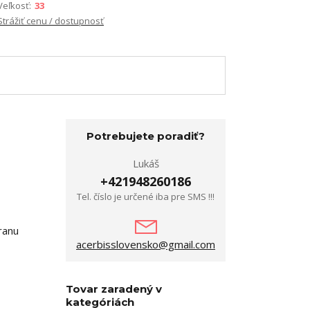
Veľkosť:
33
Strážiť cenu / dostupnosť
Potrebujete poradiť?
Lukáš
+421948260186
Tel. číslo je určené iba pre SMS !!!
ranu
acerbisslovensko@gmail.com
Tovar zaradený v
kategóriách