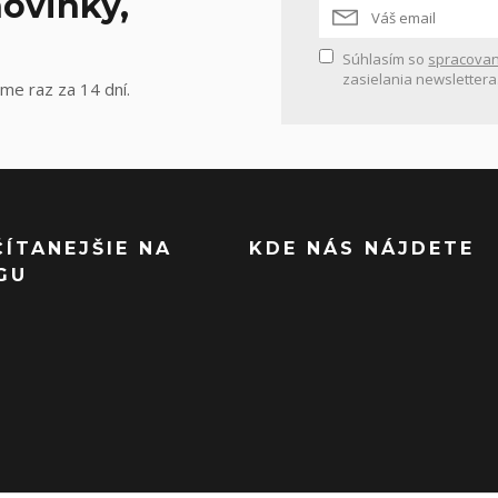
ovinky,
Súhlasím so
spracovan
zasielania newslettera
me raz za 14 dní.
ČÍTANEJŠIE NA
KDE NÁS NÁJDETE
GU