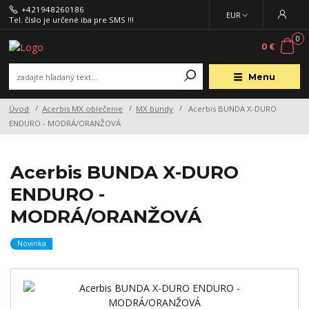
+421948260186
EUR
Tel. číslo je určené iba pre SMS !!!
0
0 €
Menu
Úvod
Acerbis MX oblečenie
MX bundy
Acerbis BUNDA X-DURO
ENDURO - MODRÁ/ORANŽOVÁ
Acerbis BUNDA X-DURO
ENDURO -
MODRÁ/ORANŽOVÁ
Novinka