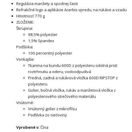
Regulácia manžety a spodnej časti
Refrakčné logo a aplikácie Acerbis vpredu, na rukáve a vzadu
Hmotnosť 770 g
ZLOŽENIE:
Škrupina:
98,5% polyester
1,5% Spandex
Podšívka:
100 percentný polyester
Vonkajšie:
Tkanina na bundu 600D z polyesteru odolná proti
roztrhnutiu a oderu, vodoodpudivá
Predná, zadná a rukávová vložka 600D RIPSTOP z
polyesteru
Golier, bočná vložka, rukáv a manžetová vložka z
polyesterového strečového materiálu
Vnútorné:
Vnútorný golier z mikroflísu
Podšívka zo sieťoviny
Vyrobené v:
Čína