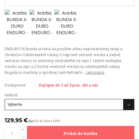
ENDURO fit Bunda určená na použitie s/bez nepriestrelnej vesty a
chráničov Odnímateľné rukávy 2 náprsné vetrané vrecká a zadné
vetracie otvory zo sieťoviny otvárateľné na zips 1 zadné vonkajšie
vrecko na zips a 2 bočné vnútorné vrecká na odnímateľné rukávy
Regulácia manžety a spodnej časti Refrakčn...
celý popis
Dostupnosť
Zvyčajne do 3 až 9 prac. dní u nás
Veľkosť
129,95 €
/
ks
105,65 €
bez DPH
Pridať do košíka