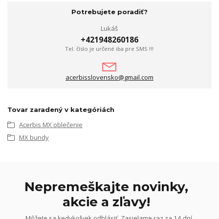
Potrebujete poradiť?
Lukáš
+421948260186
Tel. číslo je určené iba pre SMS !!!
acerbisslovensko@gmail.com
Tovar zaradený v kategóriách
Acerbis MX oblečenie
MX bundy
Nepremeškajte novinky,
akcie a zľavy!
Môžete sa kedykoľvek odhlásiť. Zasielame raz za 14 dní.