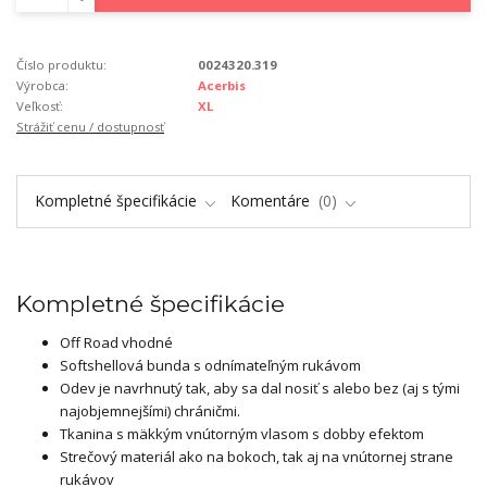
Číslo produktu:
0024320.319
Výrobca:
Acerbis
Veľkosť:
XL
Strážiť cenu / dostupnosť
Kompletné špecifikácie
Komentáre
0
Kompletné špecifikácie
Off Road vhodné
Softshellová bunda s odnímateľným rukávom
Odev je navrhnutý tak, aby sa dal nosiť s alebo bez (aj s tými
najobjemnejšími) chráničmi.
Tkanina s mäkkým vnútorným vlasom s dobby efektom
Strečový materiál ako na bokoch, tak aj na vnútornej strane
rukávov