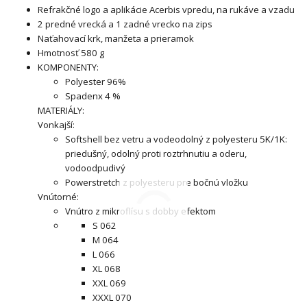
Refrakčné logo a aplikácie Acerbis vpredu, na rukáve a vzadu
2 predné vrecká a 1 zadné vrecko na zips
Naťahovací krk, manžeta a prieramok
Hmotnosť 580 g
KOMPONENTY:
Polyester 96%
Spadenx 4 %
MATERIÁLY:
Vonkajší:
Softshell bez vetru a vodeodolný z polyesteru 5K/1K:
priedušný, odolný proti roztrhnutiu a oderu,
vodoodpudivý
Powerstretch z polyesteru pre bočnú vložku
Vnútorné:
Vnútro z mikroflísu s dobby efektom
S 062
M 064
L 066
XL 068
XXL 069
XXXL 070