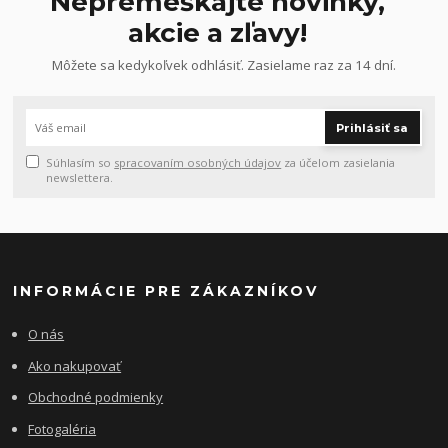
Nepremeškajte novinky,
akcie a zľavy!
Môžete sa kedykoľvek odhlásiť. Zasielame raz za 14 dní.
Prihlásiť sa
Súhlasím so
spracovaním osobných údajov
za účelom zasielania
newslettera.
INFORMÁCIE PRE ZÁKAZNÍKOV
O nás
Ako nakupovať
Obchodné podmienky
Fotogaléria