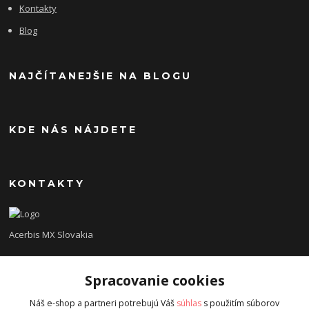
Kontakty
Blog
NAJČÍTANEJŠIE NA BLOGU
KDE NÁS NÁJDETE
KONTAKTY
Acerbis MX Slovakia
Lukáš
Spracovanie cookies
+421948260186
Tel. číslo je určené iba pre SMS !!!
Náš e-shop a partneri potrebujú Váš
súhlas
s použitím súborov