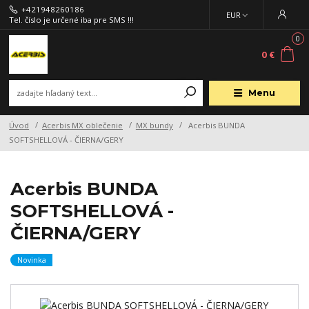
+421948260186
EUR
Tel. číslo je určené iba pre SMS !!!
0
0 €
Menu
Úvod
Acerbis MX oblečenie
MX bundy
Acerbis BUNDA
SOFTSHELLOVÁ - ČIERNA/GERY
Acerbis BUNDA
SOFTSHELLOVÁ -
ČIERNA/GERY
Novinka