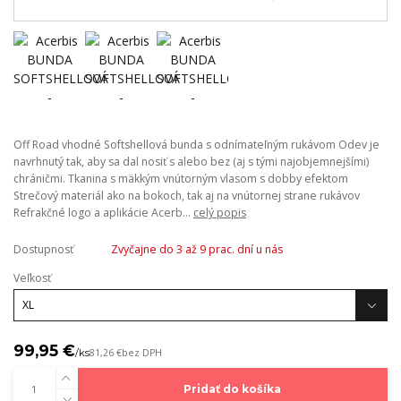
Off Road vhodné Softshellová bunda s odnímateľným rukávom Odev je
navrhnutý tak, aby sa dal nosiť s alebo bez (aj s tými najobjemnejšími)
chráničmi. Tkanina s mäkkým vnútorným vlasom s dobby efektom
Strečový materiál ako na bokoch, tak aj na vnútornej strane rukávov
Refrakčné logo a aplikácie Acerb...
celý popis
Dostupnosť
Zvyčajne do 3 až 9 prac. dní u nás
Veľkosť
99,95 €
/
ks
81,26 €
bez DPH
Pridať do košíka