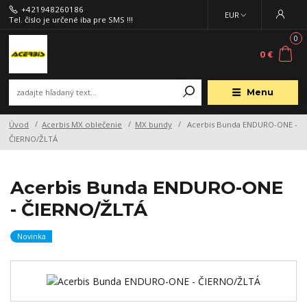
+421948260186
EUR
Tel. číslo je určené iba pre SMS !!!
0
0 €
Menu
Úvod
Acerbis MX oblečenie
MX bundy
Acerbis Bunda ENDURO-ONE -
ČIERNO/ŽLTÁ
Acerbis Bunda ENDURO-ONE
- ČIERNO/ŽLTÁ
Novinka