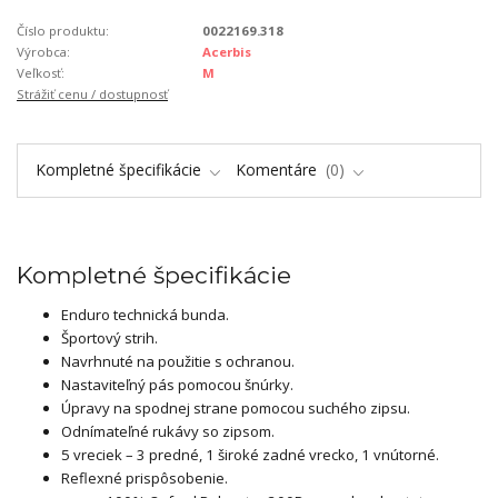
Číslo produktu:
0022169.318
Výrobca:
Acerbis
Veľkosť:
M
Strážiť cenu / dostupnosť
Kompletné špecifikácie
Komentáre
0
Kompletné špecifikácie
Enduro technická bunda.
Športový strih.
Navrhnuté na použitie s ochranou.
Nastaviteľný pás pomocou šnúrky.
Úpravy na spodnej strane pomocou suchého zipsu.
Odnímateľné rukávy so zipsom.
5 vreciek – 3 predné, 1 široké zadné vrecko, 1 vnútorné.
Reflexné prispôsobenie.