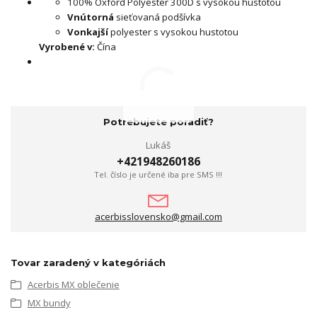
100% Oxford Polyester 300D s vysokou hustotou
Vnútorná
sieťovaná podšívka
Vonkajší
polyester s vysokou hustotou
Vyrobené v:
Čína
Potrebujete poradiť?
Lukáš
+421948260186
Tel. číslo je určené iba pre SMS !!!
acerbisslovensko@gmail.com
Tovar zaradený v kategóriách
Acerbis MX oblečenie
MX bundy