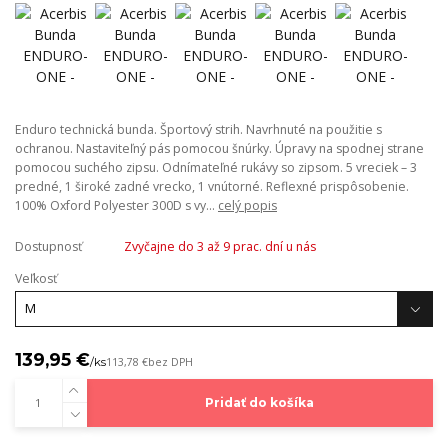
Enduro technická bunda. Športový strih. Navrhnuté na použitie s
ochranou. Nastaviteľný pás pomocou šnúrky. Úpravy na spodnej strane
pomocou suchého zipsu. Odnímateľné rukávy so zipsom. 5 vreciek – 3
predné, 1 široké zadné vrecko, 1 vnútorné. Reflexné prispôsobenie.
100% Oxford Polyester 300D s vy...
celý popis
Dostupnosť
Zvyčajne do 3 až 9 prac. dní u nás
Veľkosť
139,95 €
/
ks
113,78 €
bez DPH
Pridať do košíka