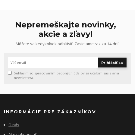
Nepremeškajte novinky,
akcie a zľavy!
Môžete sa kedykoľvek odhlásiť. Zasielame raz za 14 dní.
Prihlásiť sa
Súhlasím so
spracovaním osobných údajov
za účelom zasielania
newslettera.
INFORMÁCIE PRE ZÁKAZNÍKOV
O nás
Ako nakupovať