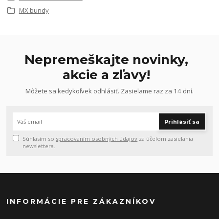
MX bundy
Nepremeškajte novinky,
akcie a zľavy!
Môžete sa kedykoľvek odhlásiť. Zasielame raz za 14 dní.
Prihlásiť sa
Súhlasím so
spracovaním osobných údajov
za účelom zasielania
newslettera.
INFORMÁCIE PRE ZÁKAZNÍKOV