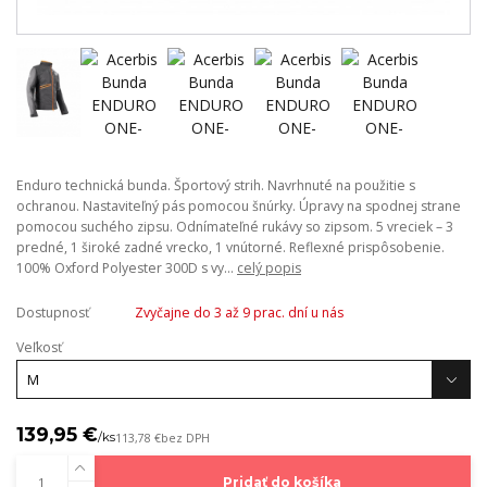
Enduro technická bunda. Športový strih. Navrhnuté na použitie s
ochranou. Nastaviteľný pás pomocou šnúrky. Úpravy na spodnej strane
pomocou suchého zipsu. Odnímateľné rukávy so zipsom. 5 vreciek – 3
predné, 1 široké zadné vrecko, 1 vnútorné. Reflexné prispôsobenie.
100% Oxford Polyester 300D s vy...
celý popis
Dostupnosť
Zvyčajne do 3 až 9 prac. dní u nás
Veľkosť
139,95 €
/
ks
113,78 €
bez DPH
Pridať do košíka