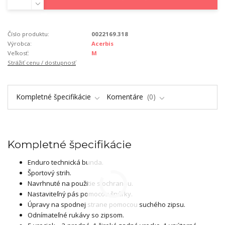
Číslo produktu:
0022169.318
Výrobca:
Acerbis
Veľkosť:
M
Strážiť cenu / dostupnosť
Kompletné špecifikácie
Komentáre
0
Kompletné špecifikácie
Enduro technická bunda.
Športový strih.
Navrhnuté na použitie s ochranou.
Nastaviteľný pás pomocou šnúrky.
Úpravy na spodnej strane pomocou suchého zipsu.
Odnímateľné rukávy so zipsom.