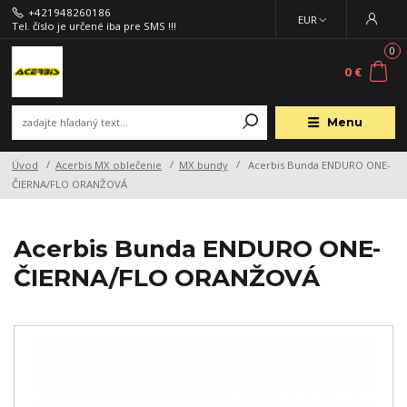
+421948260186
EUR
Tel. číslo je určené iba pre SMS !!!
0
0 €
Menu
Úvod
Acerbis MX oblečenie
MX bundy
Acerbis Bunda ENDURO ONE-
ČIERNA/FLO ORANŽOVÁ
Acerbis Bunda ENDURO ONE-
ČIERNA/FLO ORANŽOVÁ