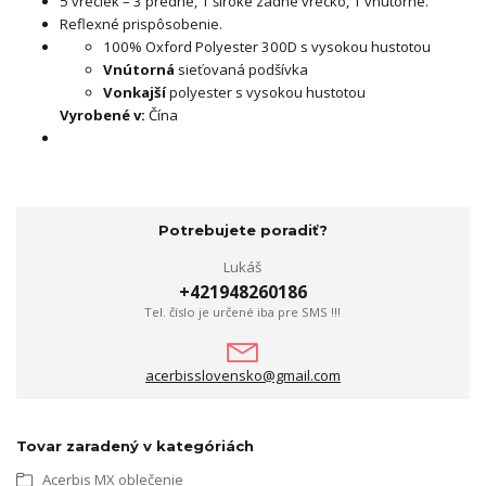
5 vreciek – 3 predné, 1 široké zadné vrecko, 1 vnútorné.
Reflexné prispôsobenie.
100% Oxford Polyester 300D s vysokou hustotou
Vnútorná
sieťovaná podšívka
Vonkajší
polyester s vysokou hustotou
Vyrobené v:
Čína
Potrebujete poradiť?
Lukáš
+421948260186
Tel. číslo je určené iba pre SMS !!!
acerbisslovensko@gmail.com
Tovar zaradený v kategóriách
Acerbis MX oblečenie